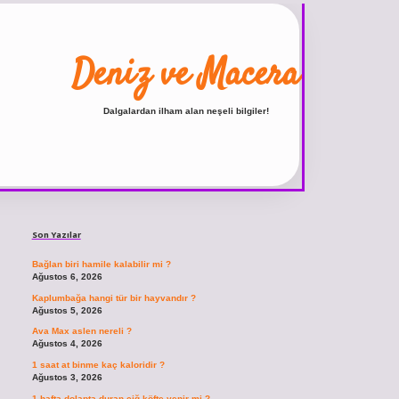
Deniz ve Macera
Dalgalardan ilham alan neşeli bilgiler!
Sidebar
ilbet
vdcasino giriş sitesi
vdcasino güncel giriş
https://www.betexper.xyz/
Son Yazılar
Bağlan biri hamile kalabilir mi ?
Ağustos 6, 2026
Kaplumbağa hangi tür bir hayvandır ?
Ağustos 5, 2026
Ava Max aslen nereli ?
Ağustos 4, 2026
1 saat at binme kaç kaloridir ?
Ağustos 3, 2026
1 hafta dolapta duran çiğ köfte yenir mi ?