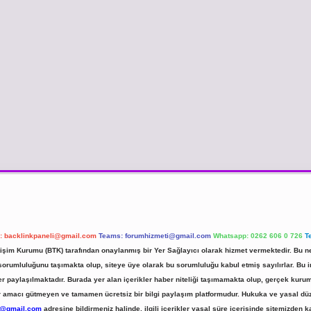
l:
backlinkpaneli@gmail.com
Teams:
forumhizmeti@gmail.com
Whatsapp: 0262 606 0 726
T
etişim Kurumu (BTK) tarafından onaylanmış bir Yer Sağlayıcı olarak hizmet vermektedir. Bu ne
umluluğunu taşımakta olup, siteye üye olarak bu sorumluluğu kabul etmiş sayılırlar. Bu inte
er paylaşılmaktadır. Burada yer alan içerikler haber niteliği taşımamakta olup, gerçek ku
 kar amacı gütmeyen ve tamamen ücretsiz bir bilgi paylaşım platformudur. Hukuka ve yasal d
r@gmail.com
adresine bildirmeniz halinde, ilgili içerikler yasal süre içerisinde sitemizden ka