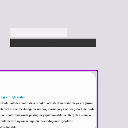
Arama
elegram: @karabul
denle, sitedeki içerikleri proaktif olarak denetleme veya araştırma
rnet sitesi, herhangi bir marka, kurum veya şahıs şirketi ile hiçbir
rum ve kişiler hakkında paylaşım yapılmamaktadır. Gerçek kurum ve
üzenlemelere aykırı olduğunu düşündüğünüz içerikleri,
ldırılacaktır.