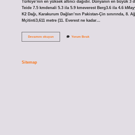
Türkiye’nin en yüksek altıncı dağıdır. Dünyanın en büyük 3 d
Teide 7.5 kmdenali 5.3 ila 5.9 kmeverest Berg3.6 ila 4.6 k
K2 Dağı, Karakurum Dağları’nın Pakistan-Çin sınırında, 8. A
Mçitinti3,611 metre (11. Everest ne kadar…
Everest
Devamını okuyun
Yorum Bırak
Dağı
Mı
Daha
Büyük
Yoksa
Sitemap
Ağrı
Dağı
Mı