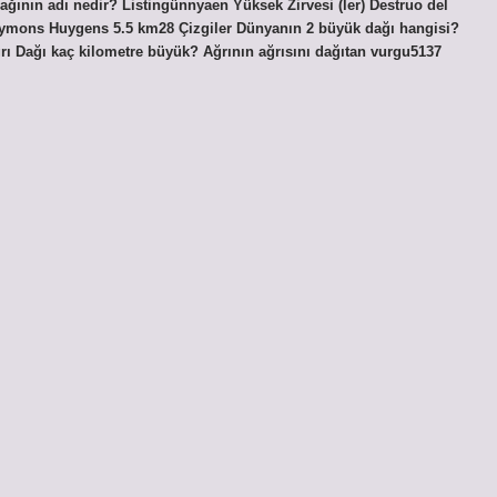
ağının adı nedir? Listingünnyaen Yüksek Zirvesi (ler) Destruo del
Mayymons Huygens 5.5 km28 Çizgiler Dünyanın 2 büyük dağı hangisi?
ğrı Dağı kaç kilometre büyük? Ağrının ağrısını dağıtan vurgu5137