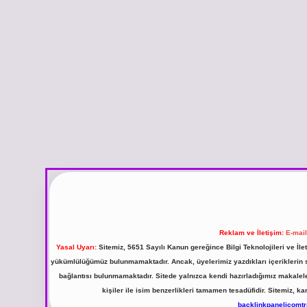
Reklam ve İletişim:
E-mai
Yasal Uyarı:
Sitemiz, 5651 Sayılı Kanun gereğince Bilgi Teknolojileri ve İl
yükümlülüğümüz bulunmamaktadır. Ancak, üyelerimiz yazdıkları içeriklerin sor
bağlantısı bulunmamaktadır. Sitede yalnızca kendi hazırladığımız makalel
kişiler ile isim benzerlikleri tamamen tesadüfidir. Sitemiz,
backlinkpanelicomt