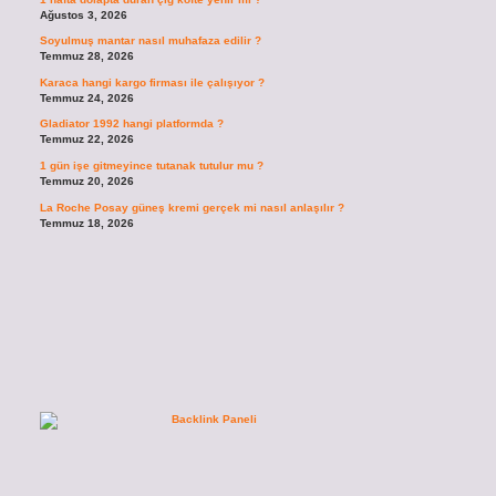
Ağustos 3, 2026
Soyulmuş mantar nasıl muhafaza edilir ?
Temmuz 28, 2026
Karaca hangi kargo firması ile çalışıyor ?
Temmuz 24, 2026
Gladiator 1992 hangi platformda ?
Temmuz 22, 2026
1 gün işe gitmeyince tutanak tutulur mu ?
Temmuz 20, 2026
La Roche Posay güneş kremi gerçek mi nasıl anlaşılır ?
Temmuz 18, 2026