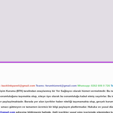
l:
backlinkpaneli@gmail.com
Teams:
forumhizmeti@gmail.com
Whatsapp: 0262 606 0 726
T
etişim Kurumu (BTK) tarafından onaylanmış bir Yer Sağlayıcı olarak hizmet vermektedir. Bu ne
umluluğunu taşımakta olup, siteye üye olarak bu sorumluluğu kabul etmiş sayılırlar. Bu inte
er paylaşılmaktadır. Burada yer alan içerikler haber niteliği taşımamakta olup, gerçek ku
 kar amacı gütmeyen ve tamamen ücretsiz bir bilgi paylaşım platformudur. Hukuka ve yasal d
r@gmail.com
adresine bildirmeniz halinde, ilgili içerikler yasal süre içerisinde sitemizden ka