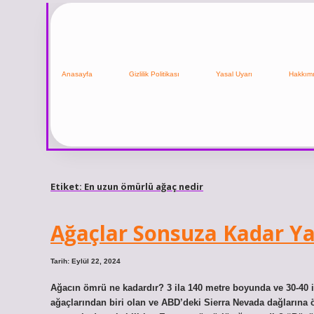
Anasayfa
Gizlilik Politikası
Yasal Uyarı
Hakkım
Etiket:
En uzun ömürlü ağaç nedir
Ağaçlar Sonsuza Kadar Ya
Tarih: Eylül 22, 2024
Ağacın ömrü ne kadardır? 3 ila 140 metre boyunda ve 30-40 i
ağaçlarından biri olan ve ABD’deki Sierra Nevada dağlarına 