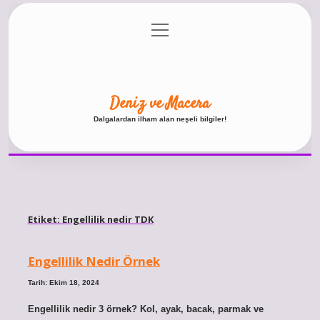
menüyü
Anasayfa
Gizlilik Politikası
Yasal Uyarı
aç
Hakkımızda
Deniz ve Macera
Dalgalardan ilham alan neşeli bilgiler!
Etiket:
Engellilik nedir TDK
Engellilik Nedir Örnek
Tarih: Ekim 18, 2024
Engellilik nedir 3 örnek? Kol, ayak, bacak, parmak ve