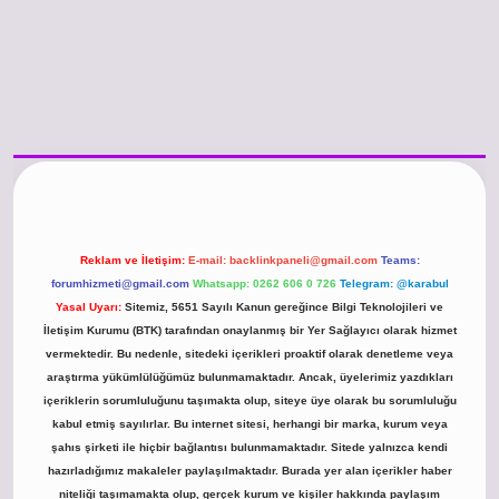
no güncel giriş
https://www.betexper.xyz/
betci.co
betci giriş
hiltonbet günc
Reklam ve İletişim:
E-mail:
backlinkpaneli@gmail.com
Teams:
forumhizmeti@gmail.com
Whatsapp: 0262 606 0 726
Telegram: @karabul
Yasal Uyarı:
Sitemiz, 5651 Sayılı Kanun gereğince Bilgi Teknolojileri ve
İletişim Kurumu (BTK) tarafından onaylanmış bir Yer Sağlayıcı olarak hizmet
vermektedir. Bu nedenle, sitedeki içerikleri proaktif olarak denetleme veya
araştırma yükümlülüğümüz bulunmamaktadır. Ancak, üyelerimiz yazdıkları
içeriklerin sorumluluğunu taşımakta olup, siteye üye olarak bu sorumluluğu
kabul etmiş sayılırlar. Bu internet sitesi, herhangi bir marka, kurum veya
şahıs şirketi ile hiçbir bağlantısı bulunmamaktadır. Sitede yalnızca kendi
hazırladığımız makaleler paylaşılmaktadır. Burada yer alan içerikler haber
niteliği taşımamakta olup, gerçek kurum ve kişiler hakkında paylaşım