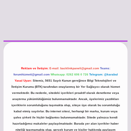
no güncel giriş
https://www.betexper.xyz/
betci.co
betci giriş
hiltonbet günc
Reklam ve İletişim:
E-mail:
backlinkpaneli@gmail.com
Teams:
forumhizmeti@gmail.com
Whatsapp: 0262 606 0 726
Telegram: @karabul
Yasal Uyarı:
Sitemiz, 5651 Sayılı Kanun gereğince Bilgi Teknolojileri ve
İletişim Kurumu (BTK) tarafından onaylanmış bir Yer Sağlayıcı olarak hizmet
vermektedir. Bu nedenle, sitedeki içerikleri proaktif olarak denetleme veya
araştırma yükümlülüğümüz bulunmamaktadır. Ancak, üyelerimiz yazdıkları
içeriklerin sorumluluğunu taşımakta olup, siteye üye olarak bu sorumluluğu
kabul etmiş sayılırlar. Bu internet sitesi, herhangi bir marka, kurum veya
şahıs şirketi ile hiçbir bağlantısı bulunmamaktadır. Sitede yalnızca kendi
hazırladığımız makaleler paylaşılmaktadır. Burada yer alan içerikler haber
niteliği taşımamakta olup, gerçek kurum ve kişiler hakkında paylaşım