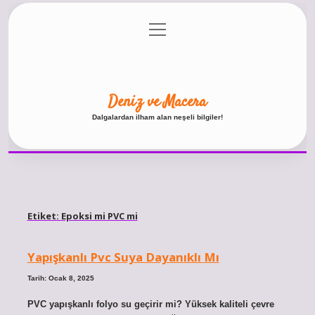
menüyü
Anasayfa
Gizlilik Politikası
Yasal Uyarı
aç
Hakkımızda
Deniz ve Macera
Dalgalardan ilham alan neşeli bilgiler!
Etiket:
Epoksi mi PVC mi
Yapışkanlı Pvc Suya Dayanıklı Mı
Tarih: Ocak 8, 2025
PVC yapışkanlı folyo su geçirir mi? Yüksek kaliteli çevre