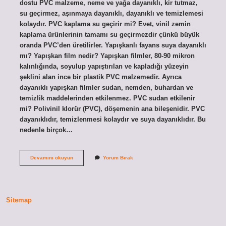
dostu PVC malzeme, neme ve yağa dayanıklı, kir tutmaz,
su geçirmez, aşınmaya dayanıklı, dayanıklı ve temizlemesi
kolaydır. PVC kaplama su geçirir mi? Evet, vinil zemin
kaplama ürünlerinin tamamı su geçirmezdir çünkü büyük
oranda PVC’den üretilirler. Yapışkanlı fayans suya dayanıklı
mı? Yapışkan film nedir? Yapışkan filmler, 80-90 mikron
kalınlığında, soyulup yapıştırılan ve kapladığı yüzeyin
şeklini alan ince bir plastik PVC malzemedir. Ayrıca
dayanıklı yapışkan filmler sudan, nemden, buhardan ve
temizlik maddelerinden etkilenmez. PVC sudan etkilenir
mi? Polivinil klorür (PVC), döşemenin ana bileşenidir. PVC
dayanıklıdır, temizlenmesi kolaydır ve suya dayanıklıdır. Bu
nedenle birçok…
Yapışkanlı
Devamını okuyun
Yorum Bırak
Pvc
Suya
Dayanıklı
Mı
Sitemap