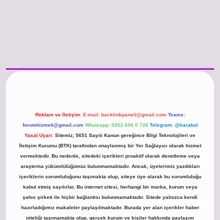
/www.betexper.xyz/
betci.co
betci giriş
hiltonbet güncel giriş
Reklam ve İletişim:
E-mail:
backlinkpaneli@gmail.com
Teams:
forumhizmeti@gmail.com
Whatsapp: 0262 606 0 726
Telegram: @karabul
Yasal Uyarı:
Sitemiz, 5651 Sayılı Kanun gereğince Bilgi Teknolojileri ve
İletişim Kurumu (BTK) tarafından onaylanmış bir Yer Sağlayıcı olarak hizmet
vermektedir. Bu nedenle, sitedeki içerikleri proaktif olarak denetleme veya
araştırma yükümlülüğümüz bulunmamaktadır. Ancak, üyelerimiz yazdıkları
içeriklerin sorumluluğunu taşımakta olup, siteye üye olarak bu sorumluluğu
kabul etmiş sayılırlar. Bu internet sitesi, herhangi bir marka, kurum veya
şahıs şirketi ile hiçbir bağlantısı bulunmamaktadır. Sitede yalnızca kendi
hazırladığımız makaleler paylaşılmaktadır. Burada yer alan içerikler haber
niteliği taşımamakta olup, gerçek kurum ve kişiler hakkında paylaşım