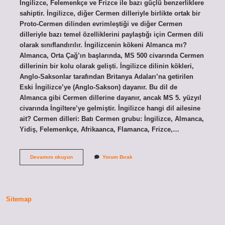
İngilizce, Felemenkçe ve Frizce ile bazı güçlü benzerliklere
sahiptir. İngilizce, diğer Cermen dilleriyle birlikte ortak bir
Proto-Cermen dilinden evrimleştiği ve diğer Cermen
dilleriyle bazı temel özelliklerini paylaştığı için Cermen dili
olarak sınıflandırılır. İngilizcenin kökeni Almanca mı?
Almanca, Orta Çağ’ın başlarında, MS 500 civarında Cermen
dillerinin bir kolu olarak gelişti. İngilizce dilinin kökleri,
Anglo-Saksonlar tarafından Britanya Adaları’na getirilen
Eski İngilizce’ye (Anglo-Sakson) dayanır. Bu dil de
Almanca gibi Cermen dillerine dayanır, ancak MS 5. yüzyıl
civarında İngiltere’ye gelmiştir. İngilizce hangi dil ailesine
ait? Cermen dilleri: Batı Cermen grubu: İngilizce, Almanca,
Yidiş, Felemenkçe, Afrikaanca, Flamanca, Frizce,…
Ingilizce
Devamını okuyun
Yorum Bırak
Hangi
Dilden
Esinlenmiştir
Sitemap