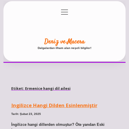
menüyü
Anasayfa
Gizlilik Politikası
Yasal Uyarı
aç
Hakkımızda
Deniz ve Macera
Dalgalardan ilham alan neşeli bilgiler!
Etiket:
Ermenice hangi dil ailesi
Ingilizce Hangi Dilden Esinlenmiştir
Tarih: Şubat 23, 2025
İngilizce hangi dillerden olmuştur? Öte yandan Eski