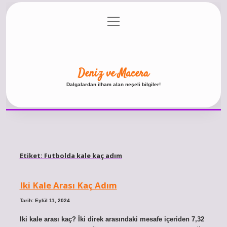
menüyü
Anasayfa
Gizlilik Politikası
Yasal Uyarı
aç
Hakkımızda
Deniz ve Macera
Dalgalardan ilham alan neşeli bilgiler!
Etiket:
Futbolda kale kaç adım
Iki Kale Arası Kaç Adım
Tarih: Eylül 11, 2024
Iki kale arası kaç? İki direk arasındaki mesafe içeriden 7,32