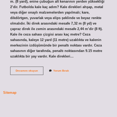
m. (8 yard), enine çubuğun alt kenarının yerden yüksekliği
2’dir. Futbolda kale kaç adım? Kale direkleri ahşap, metal
veya diğer onaylı malzemelerden yapılmalı; kare,
dikdörtgen, yuvarlak veya elips şeklinde ve beyaz renkte
olmalıdır. İki direk arasındaki mesafe 7,32 m (8 yd) ve
çapraz direk ile zemin arasındaki mesafe 2,44 m’dir (8 ft).
Kale ile ceza sahası çizgisi arası kaç metre? Ceza
sahasında, kaleye 12 yard (11 metre) uzaklıkta ve kalenin
merkezinin izdüşümünde bir penaltı noktası vardır. Ceza
sahasının diğer tarafında, penaltı noktasından 9.15 metre
uzaklıkta bir yay vardır. Kale direkleri…
Iki
Devamını okuyun
Yorum Bırak
Kale
Arası
Kaç
Adım
Sitemap