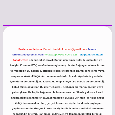
//www.betexper.xyz/
betci.co
betci giriş
hiltonbet güncel giriş
Reklam ve İletişim:
E-mail:
backlinkpaneli@gmail.com
Teams:
forumhizmeti@gmail.com
Whatsapp: 0262 606 0 726
Telegram: @karabul
Yasal Uyarı:
Sitemiz, 5651 Sayılı Kanun gereğince Bilgi Teknolojileri ve
İletişim Kurumu (BTK) tarafından onaylanmış bir Yer Sağlayıcı olarak hizmet
vermektedir. Bu nedenle, sitedeki içerikleri proaktif olarak denetleme veya
araştırma yükümlülüğümüz bulunmamaktadır. Ancak, üyelerimiz yazdıkları
içeriklerin sorumluluğunu taşımakta olup, siteye üye olarak bu sorumluluğu
kabul etmiş sayılırlar. Bu internet sitesi, herhangi bir marka, kurum veya
şahıs şirketi ile hiçbir bağlantısı bulunmamaktadır. Sitede yalnızca kendi
hazırladığımız makaleler paylaşılmaktadır. Burada yer alan içerikler haber
niteliği taşımamakta olup, gerçek kurum ve kişiler hakkında paylaşım
yapılmamaktadır. Gerçek kurum ve kişiler ile isim benzerlikleri tamamen
tesadüfidir. Sitemiz, kar amacı gütmeyen ve tamamen ücretsiz bir bilgi