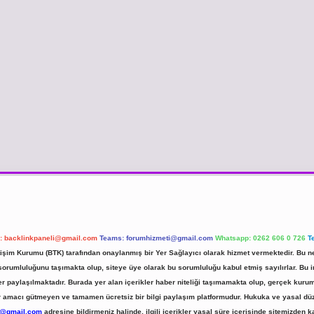
l:
backlinkpaneli@gmail.com
Teams:
forumhizmeti@gmail.com
Whatsapp: 0262 606 0 726
T
etişim Kurumu (BTK) tarafından onaylanmış bir Yer Sağlayıcı olarak hizmet vermektedir. Bu ne
umluluğunu taşımakta olup, siteye üye olarak bu sorumluluğu kabul etmiş sayılırlar. Bu inte
er paylaşılmaktadır. Burada yer alan içerikler haber niteliği taşımamakta olup, gerçek ku
 kar amacı gütmeyen ve tamamen ücretsiz bir bilgi paylaşım platformudur. Hukuka ve yasal d
r@gmail.com
adresine bildirmeniz halinde, ilgili içerikler yasal süre içerisinde sitemizden ka