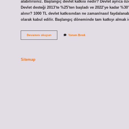
alabilirsiniz. Başlangıç devlet katkısı nedir? Devlet ayrıca ö
Devlet desteği 2013’te %25’ten başladı ve 2022’ye kadar %30’a
alınır? 1000 TL devlet katkısından ne zaman/nasıl faydalanabi
olarak kabul edilir. Başlangıç ​​döneminde tam katkıyı almak
1000
Devamını okuyun
Yorum Bırak
Tl
Başlangıç
Devlet
Katkısı
Nedir
Sitemap