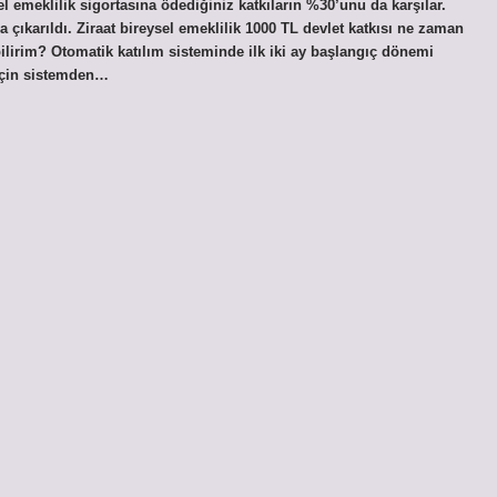
zel emeklilik sigortasına ödediğiniz katkıların %30’unu da karşılar.
 çıkarıldı. Ziraat bireysel emeklilik 1000 TL devlet katkısı ne zaman
lirim? Otomatik katılım sisteminde ilk iki ay başlangıç ​​dönemi
 için sistemden…