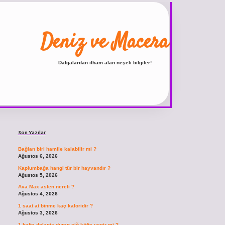
Deniz ve Macera
Dalgalardan ilham alan neşeli bilgiler!
Sidebar
ilbet
vdcasino giriş sitesi
vdcasino güncel giriş
https:
Son Yazılar
Bağlan biri hamile kalabilir mi ?
Ağustos 6, 2026
Kaplumbağa hangi tür bir hayvandır ?
Ağustos 5, 2026
Ava Max aslen nereli ?
Ağustos 4, 2026
1 saat at binme kaç kaloridir ?
Ağustos 3, 2026
1 hafta dolapta duran çiğ köfte yenir mi ?