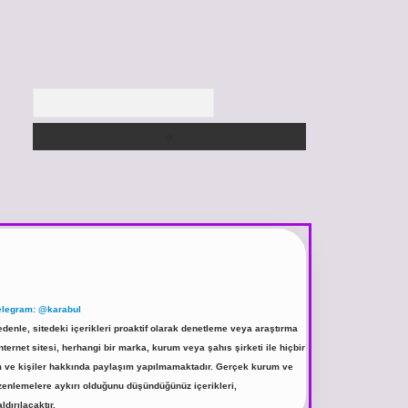
Arama
elegram: @karabul
denle, sitedeki içerikleri proaktif olarak denetleme veya araştırma
rnet sitesi, herhangi bir marka, kurum veya şahıs şirketi ile hiçbir
rum ve kişiler hakkında paylaşım yapılmamaktadır. Gerçek kurum ve
üzenlemelere aykırı olduğunu düşündüğünüz içerikleri,
ldırılacaktır.