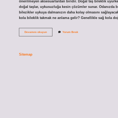
önerilmeyen aksesuarlardan biridir. Doğal taş bileklik uyurk
doğal taşlar, uykusuzluğa kesin çözümler sunar. Odanızda bu
bilezikler uykuya dalmanızın daha kolay olmasını sağlayacak
kola bileklik takmak ne anlama gelir? Genellikle sağ kola do
Bileklik
Devamını okuyun
Yorum Bırak
Uyurken
Takılır
Mı
Sitemap