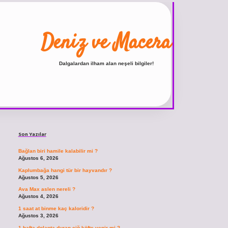
Deniz ve Macera
Dalgalardan ilham alan neşeli bilgiler!
Sidebar
ilbet
vdcasino giriş sitesi
vdcasino güncel giriş
https://www.betexper.xyz/
Son Yazılar
Bağlan biri hamile kalabilir mi ?
Ağustos 6, 2026
Kaplumbağa hangi tür bir hayvandır ?
Ağustos 5, 2026
Ava Max aslen nereli ?
Ağustos 4, 2026
1 saat at binme kaç kaloridir ?
Ağustos 3, 2026
1 hafta dolapta duran çiğ köfte yenir mi ?