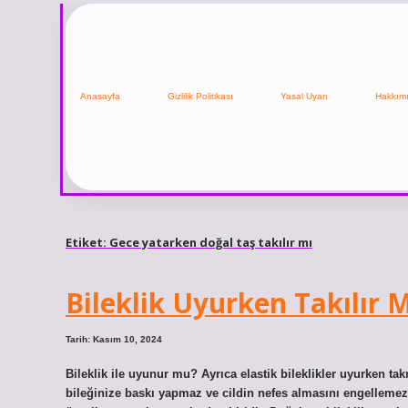
Anasayfa
Gizlilik Politikası
Yasal Uyarı
Hakkım
Etiket:
Gece yatarken doğal taş takılır mı
Bileklik Uyurken Takılır 
Tarih: Kasım 10, 2024
Bileklik ile uyunur mu? Ayrıca elastik bileklikler uyurken tak
bileğinize baskı yapmaz ve cildin nefes almasını engellemez. 