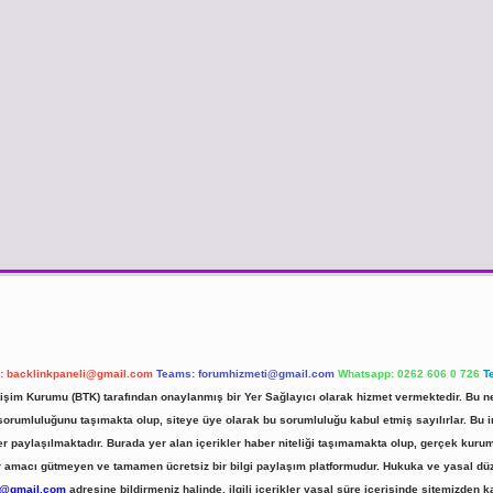
l:
backlinkpaneli@gmail.com
Teams:
forumhizmeti@gmail.com
Whatsapp: 0262 606 0 726
T
etişim Kurumu (BTK) tarafından onaylanmış bir Yer Sağlayıcı olarak hizmet vermektedir. Bu ne
umluluğunu taşımakta olup, siteye üye olarak bu sorumluluğu kabul etmiş sayılırlar. Bu inte
er paylaşılmaktadır. Burada yer alan içerikler haber niteliği taşımamakta olup, gerçek ku
 kar amacı gütmeyen ve tamamen ücretsiz bir bilgi paylaşım platformudur. Hukuka ve yasal d
r@gmail.com
adresine bildirmeniz halinde, ilgili içerikler yasal süre içerisinde sitemizden ka