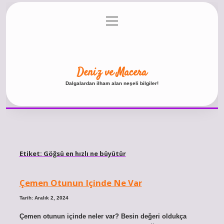
menüyü
Anasayfa
Gizlilik Politikası
Yasal Uyarı
aç
Hakkımızda
Deniz ve Macera
Dalgalardan ilham alan neşeli bilgiler!
Etiket:
Göğsü en hızlı ne büyütür
Çemen Otunun Içinde Ne Var
Tarih: Aralık 2, 2024
Çemen otunun içinde neler var? Besin değeri oldukça