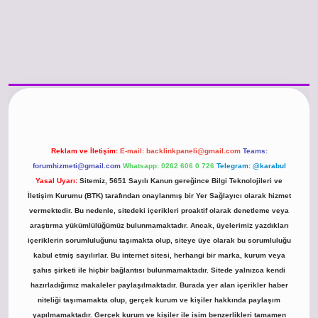
asino güncel giriş
https://www.betexper.xyz/
betci.co
betci giriş
hiltonbet 
Reklam ve İletişim:
E-mail:
backlinkpaneli@gmail.com
Teams:
forumhizmeti@gmail.com
Whatsapp: 0262 606 0 726
Telegram: @karabul
Yasal Uyarı:
Sitemiz, 5651 Sayılı Kanun gereğince Bilgi Teknolojileri ve
İletişim Kurumu (BTK) tarafından onaylanmış bir Yer Sağlayıcı olarak hizmet
vermektedir. Bu nedenle, sitedeki içerikleri proaktif olarak denetleme veya
araştırma yükümlülüğümüz bulunmamaktadır. Ancak, üyelerimiz yazdıkları
içeriklerin sorumluluğunu taşımakta olup, siteye üye olarak bu sorumluluğu
kabul etmiş sayılırlar. Bu internet sitesi, herhangi bir marka, kurum veya
şahıs şirketi ile hiçbir bağlantısı bulunmamaktadır. Sitede yalnızca kendi
hazırladığımız makaleler paylaşılmaktadır. Burada yer alan içerikler haber
niteliği taşımamakta olup, gerçek kurum ve kişiler hakkında paylaşım
yapılmamaktadır. Gerçek kurum ve kişiler ile isim benzerlikleri tamamen