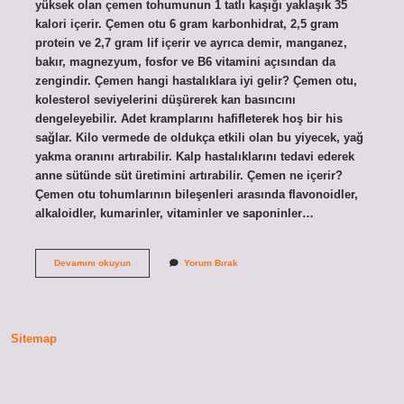
yüksek olan çemen tohumunun 1 tatlı kaşığı yaklaşık 35
kalori içerir. Çemen otu 6 gram karbonhidrat, 2,5 gram
protein ve 2,7 gram lif içerir ve ayrıca demir, manganez,
bakır, magnezyum, fosfor ve B6 vitamini açısından da
zengindir. Çemen hangi hastalıklara iyi gelir? Çemen otu,
kolesterol seviyelerini düşürerek kan basıncını
dengeleyebilir. Adet kramplarını hafifleterek hoş bir his
sağlar. Kilo vermede de oldukça etkili olan bu yiyecek, yağ
yakma oranını artırabilir. Kalp hastalıklarını tedavi ederek
anne sütünde süt üretimini artırabilir. Çemen ne içerir?
Çemen otu tohumlarının bileşenleri arasında flavonoidler,
alkaloidler, kumarinler, vitaminler ve saponinler…
Çemen
Devamını okuyun
Yorum Bırak
Otunun
Içinde
Ne
Var
Sitemap