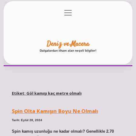
menüyü
Anasayfa
Gizlilik Politikası
Yasal Uyarı
aç
Hakkımızda
Deniz ve Macera
Dalgalardan ilham alan neşeli bilgiler!
Etiket:
Göl kamışı kaç metre olmalı
Spin Olta Kamışın Boyu Ne Olmalı
Tarih: Eylül 28, 2024
Spin kamış uzunluğu ne kadar olmalı? Genellikle 2.70