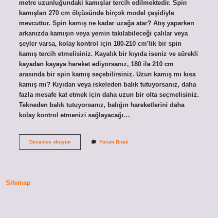
metre uzunluğundaki kamışlar tercih edilmektedir. Spin
kamışları 270 cm ölçüsünde birçok model çeşidiyle
mevcuttur. Spin kamış ne kadar uzağa atar? Atış yaparken
arkanızda kamışın veya yemin takılabileceği çalılar veya
şeyler varsa, kolay kontrol için 180-210 cm’lik bir spin
kamış tercih etmelisiniz. Kayalık bir kıyıda iseniz ve sürekli
kayadan kayaya hareket ediyorsanız, 180 ila 210 cm
arasında bir spin kamış seçebilirsiniz. Uzun kamış mı kısa
kamış mı? Kıyıdan veya iskeleden balık tutuyorsanız, daha
fazla mesafe kat etmek için daha uzun bir olta seçmelisiniz.
Tekneden balık tutuyorsanız, balığın hareketlerini daha
kolay kontrol etmenizi sağlayacağı…
Spin
Devamını okuyun
Yorum Bırak
Olta
Kamışın
Boyu
Ne
Olmalı
Sitemap