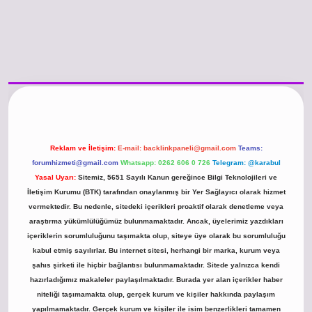
 güncel giriş
https://www.betexper.xyz/
betci.co
betci giriş
hiltonbet günce
Reklam ve İletişim:
E-mail:
backlinkpaneli@gmail.com
Teams:
forumhizmeti@gmail.com
Whatsapp: 0262 606 0 726
Telegram: @karabul
Yasal Uyarı:
Sitemiz, 5651 Sayılı Kanun gereğince Bilgi Teknolojileri ve
İletişim Kurumu (BTK) tarafından onaylanmış bir Yer Sağlayıcı olarak hizmet
vermektedir. Bu nedenle, sitedeki içerikleri proaktif olarak denetleme veya
araştırma yükümlülüğümüz bulunmamaktadır. Ancak, üyelerimiz yazdıkları
içeriklerin sorumluluğunu taşımakta olup, siteye üye olarak bu sorumluluğu
kabul etmiş sayılırlar. Bu internet sitesi, herhangi bir marka, kurum veya
şahıs şirketi ile hiçbir bağlantısı bulunmamaktadır. Sitede yalnızca kendi
hazırladığımız makaleler paylaşılmaktadır. Burada yer alan içerikler haber
niteliği taşımamakta olup, gerçek kurum ve kişiler hakkında paylaşım
yapılmamaktadır. Gerçek kurum ve kişiler ile isim benzerlikleri tamamen