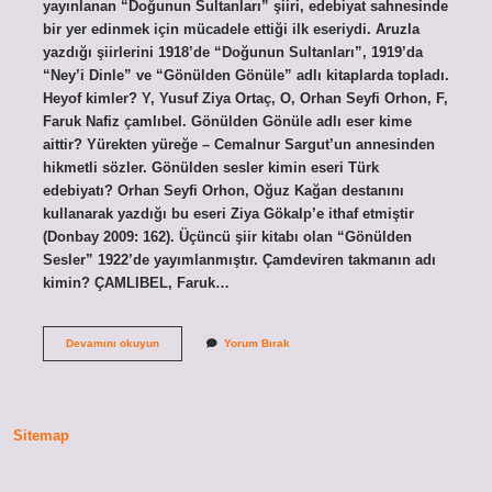
yayınlanan “Doğunun Sultanları” şiiri, edebiyat sahnesinde
bir yer edinmek için mücadele ettiği ilk eseriydi. Aruzla
yazdığı şiirlerini 1918’de “Doğunun Sultanları”, 1919’da
“Ney’i Dinle” ve “Gönülden Gönüle” adlı kitaplarda topladı.
Heyof kimler? Y, Yusuf Ziya Ortaç, O, Orhan Seyfi Orhon, F,
Faruk Nafiz çamlıbel. Gönülden Gönüle adlı eser kime
aittir? Yürekten yüreğe – Cemalnur Sargut’un annesinden
hikmetli sözler. Gönülden sesler kimin eseri Türk
edebiyatı? Orhan Seyfi Orhon, Oğuz Kağan destanını
kullanarak yazdığı bu eseri Ziya Gökalp’e ithaf etmiştir
(Donbay 2009: 162). Üçüncü şiir kitabı olan “Gönülden
Sesler” 1922’de yayımlanmıştır. Çamdeviren takmanın adı
kimin? ÇAMLIBEL, Faruk…
Gönülden
Devamını okuyun
Yorum Bırak
Gönüle
Kime
Ait
Sitemap