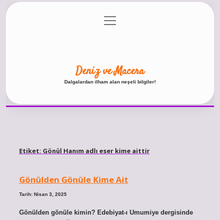
menüyü
Anasayfa
Gizlilik Politikası
Yasal Uyarı
aç
Hakkımızda
Deniz ve Macera
Dalgalardan ilham alan neşeli bilgiler!
Etiket:
Gönül Hanım adlı eser kime aittir
Gönülden Gönüle Kime Ait
Tarih: Nisan 3, 2025
Gönülden gönüle kimin? Edebiyat-ı Umumiye dergisinde