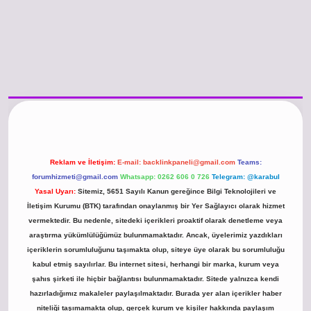
/www.betexper.xyz/
betci.co
betci giriş
hiltonbet güncel giriş
Reklam ve İletişim:
E-mail:
backlinkpaneli@gmail.com
Teams:
forumhizmeti@gmail.com
Whatsapp: 0262 606 0 726
Telegram: @karabul
Yasal Uyarı:
Sitemiz, 5651 Sayılı Kanun gereğince Bilgi Teknolojileri ve
İletişim Kurumu (BTK) tarafından onaylanmış bir Yer Sağlayıcı olarak hizmet
vermektedir. Bu nedenle, sitedeki içerikleri proaktif olarak denetleme veya
araştırma yükümlülüğümüz bulunmamaktadır. Ancak, üyelerimiz yazdıkları
içeriklerin sorumluluğunu taşımakta olup, siteye üye olarak bu sorumluluğu
kabul etmiş sayılırlar. Bu internet sitesi, herhangi bir marka, kurum veya
şahıs şirketi ile hiçbir bağlantısı bulunmamaktadır. Sitede yalnızca kendi
hazırladığımız makaleler paylaşılmaktadır. Burada yer alan içerikler haber
niteliği taşımamakta olup, gerçek kurum ve kişiler hakkında paylaşım