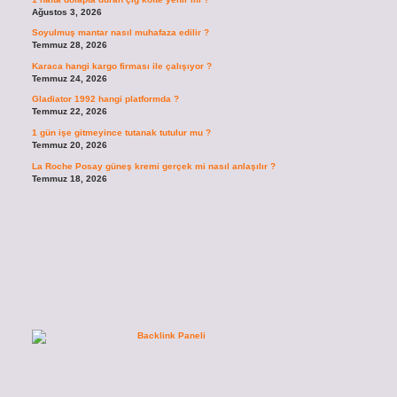
Ağustos 3, 2026
Soyulmuş mantar nasıl muhafaza edilir ?
Temmuz 28, 2026
Karaca hangi kargo firması ile çalışıyor ?
Temmuz 24, 2026
Gladiator 1992 hangi platformda ?
Temmuz 22, 2026
1 gün işe gitmeyince tutanak tutulur mu ?
Temmuz 20, 2026
La Roche Posay güneş kremi gerçek mi nasıl anlaşılır ?
Temmuz 18, 2026