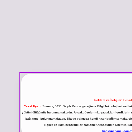
Reklam ve İletişim:
E-mai
Yasal Uyarı:
Sitemiz, 5651 Sayılı Kanun gereğince Bilgi Teknolojileri ve İl
yükümlülüğümüz bulunmamaktadır. Ancak, üyelerimiz yazdıkları içeriklerin sor
bağlantısı bulunmamaktadır. Sitede yalnızca kendi hazırladığımız makalel
kişiler ile isim benzerlikleri tamamen tesadüfidir. Sitemiz,
backlinkpanelicomt