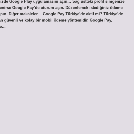
nizde Google Play uygulamasını açın… Sağ üstteki profil simgenize
tenirse Google Pay’de oturum açın. Düzenlemek istediğiniz ödeme
apın. Diğer makaleler… Google Pay Türkiye’de aktif mi? Türkiye’de
ran güvenli ve kolay bir mobil ödeme yöntemidir. Google Pay,
’de…