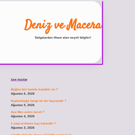
Deniz ve Macera
Dalgalardan ilham alan neşeli bilgiler!
Sidebar
ilbet
vdcasino giriş sitesi
vdcasino güncel giriş
https://www.betexper.xyz/
Son Yazılar
Bağlan biri hamile kalabilir mi ?
Ağustos 6, 2026
Kaplumbağa hangi tür bir hayvandır ?
Ağustos 5, 2026
Ava Max aslen nereli ?
Ağustos 4, 2026
1 saat at binme kaç kaloridir ?
Ağustos 3, 2026
1 hafta dolapta duran çiğ köfte yenir mi ?