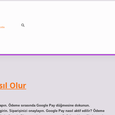
ızda
ıl Olur
 yapın. Ödeme sırasında Google Pay düğmesine dokunun.
girin. Siparişinizi onaylayın. Google Pay nasıl aktif edilir? Ödeme