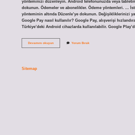
yönteminizi düzenleyin. Android telefonunuzda veya tableti
dokunun. Ödemeler ve abonelikler. Ödeme yöntemleri. … İs
yönteminin altında Düzenle’ye dokunun. Değişikliklerinizi y
Google Pay nasıl kullanılır? Google Pay, alışverişi hızlandı
Türkiye’deki Android cihazlarda kullanılabilir. Google Play
Google
Devamını okuyun
Yorum Bırak
Pay
Ile
Ödeme
Nasıl
Olur
Sitemap