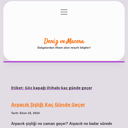
menüyü
Anasayfa
Gizlilik Politikası
Yasal Uyarı
aç
Hakkımızda
Deniz ve Macera
Dalgalardan ilham alan neşeli bilgiler!
Etiket:
Göz kapağı iltihabı kaç günde geçer
Arpacık Şişliği Kaç Günde Geçer
Tarih: Ekim 18, 2024
Arpacık şişliği ne zaman geçer? Arpacık ne kadar sürede