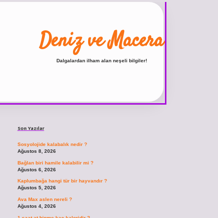
Deniz ve Macera
Dalgalardan ilham alan neşeli bilgiler!
Sidebar
ilbet
vdcasino giriş sitesi
vdcasino güncel 
Son Yazılar
Sosyolojide kalabalık nedir ?
Ağustos 8, 2026
Bağlan biri hamile kalabilir mi ?
Ağustos 6, 2026
Kaplumbağa hangi tür bir hayvandır ?
Ağustos 5, 2026
Ava Max aslen nereli ?
Ağustos 4, 2026
1 saat at binme kaç kaloridir ?