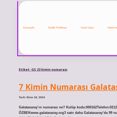
Anasayfa
Gizlilik Politikası
Yasal Uyarı
Hakkım
Etiket:
GS 23 kimin numarası
7 Kimin Numarası Galata
Tarih: Ekim 18, 2024
Galatasaray’ın numarası ne? Kulüp kodu:000162Telefon:021230
ÖZBEKwww.galatasaray.org3 satır daha Galatasaray’da 99 nu