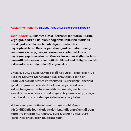
Reklam ve İletişim:
Skype: live:.cid.575569c608265c69
Yasal Uyarı:
Bu internet sitesi, herhangi bir marka, kurum
veya şahıs şirketi ile hiçbir bağlantısı bulunmamaktadır.
Sitede yalnızca kendi hazırladığımız makaleler
paylaşılmaktadır. Burada yer alan içerikler haber niteliği
taşımamakta olup, gerçek kurum ve kişiler hakkında
paylaşım yapılmamaktadır. Gerçek kurum ve kişiler ile isim
benzerlikleri tamamen tesadüfidir. Sitemizdeki bilgiler taslak
halindedir ve tavsiye niteliği taşımazlar.
Sitemiz, 5651 Sayılı Kanun gereğince Bilgi Teknolojileri ve
İletişim Kurumu (BTK) tarafından onaylanmış bir Yer
Sağlayıcı olarak hizmet vermektedir. Bu nedenle, sitedeki
içerikleri proaktif olarak denetleme veya araştırma
yükümlülüğümüz bulunmamaktadır. Ancak, üyelerimiz
yazdıkları içeriklerin sorumluluğunu taşımakta olup, siteye
üye olarak bu sorumluluğu kabul etmiş sayılırlar.
Hukuka ve yasal düzenlemelere aykırı olduğunu
düşündüğünüz içerikleri,
backlinkpanelicomtr@gmail.com
adresine bildirmeniz halinde, ilgili içerikler yasal süre
içerisinde sitemizden kaldırılacaktır.