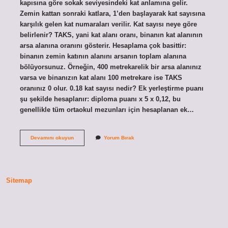
kapısına göre sokak seviyesindeki kat anlamına gelir.
Zemin kattan sonraki katlara, 1’den başlayarak kat sayısına
karşılık gelen kat numaraları verilir. Kat sayısı neye göre
belirlenir? TAKS, yani kat alanı oranı, binanın kat alanının
arsa alanına oranını gösterir. Hesaplama çok basittir:
binanın zemin katının alanını arsanın toplam alanına
bölüyorsunuz. Örneğin, 400 metrekarelik bir arsa alanınız
varsa ve binanızın kat alanı 100 metrekare ise TAKS
oranınız 0 olur. 0.18 kat sayısı nedir? Ek yerleştirme puanı
şu şekilde hesaplanır: diploma puanı x 5 x 0,12, bu
genellikle tüm ortaokul mezunları için hesaplanan ek…
Zemin
Devamını okuyun
Yorum Bırak
Kat
Sayısı
Nedir
Sitemap