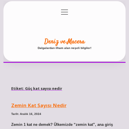
menüyü
Anasayfa
Gizlilik Politikası
Yasal Uyarı
aç
Hakkımızda
Deniz ve Macera
Dalgalardan ilham alan neşeli bilgiler!
Etiket:
Güç kat sayısı nedir
Zemin Kat Sayısı Nedir
Tarih: Aralık 16, 2024
Zemin 1 kat ne demek? Ülkemizde “zemin kat”, ana giriş