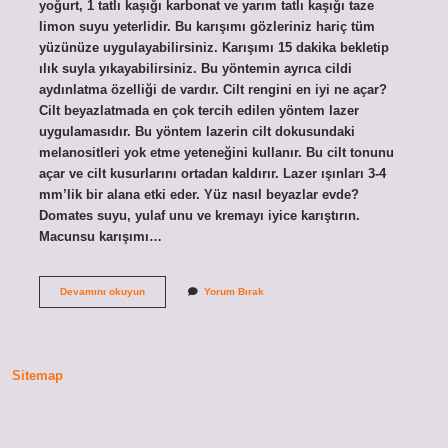
yoğurt, 1 tatlı kaşığı karbonat ve yarım tatlı kaşığı taze
limon suyu yeterlidir. Bu karışımı gözleriniz hariç tüm
yüzünüze uygulayabilirsiniz. Karışımı 15 dakika bekletip
ılık suyla yıkayabilirsiniz. Bu yöntemin ayrıca cildi
aydınlatma özelliği de vardır. Cilt rengini en iyi ne açar?
Cilt beyazlatmada en çok tercih edilen yöntem lazer
uygulamasıdır. Bu yöntem lazerin cilt dokusundaki
melanositleri yok etme yeteneğini kullanır. Bu cilt tonunu
açar ve cilt kusurlarını ortadan kaldırır. Lazer ışınları 3-4
mm’lik bir alana etki eder. Yüz nasıl beyazlar evde?
Domates suyu, yulaf unu ve kremayı iyice karıştırın.
Macunsu karışımı…
Yüz
Devamını okuyun
Yorum Bırak
Rengi
Nasıl
Açılır
Doğal
Sitemap