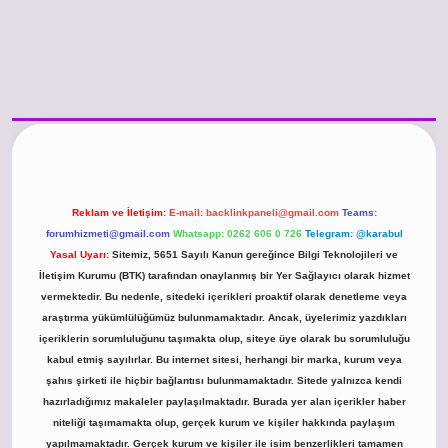
s://www.betexper.xyz/
betci.co
betci giriş
hiltonbet güncel giriş
Reklam ve İletişim:
E-mail:
backlinkpaneli@gmail.com
Teams:
forumhizmeti@gmail.com
Whatsapp: 0262 606 0 726
Telegram: @karabul
Yasal Uyarı:
Sitemiz, 5651 Sayılı Kanun gereğince Bilgi Teknolojileri ve
İletişim Kurumu (BTK) tarafından onaylanmış bir Yer Sağlayıcı olarak hizmet
vermektedir. Bu nedenle, sitedeki içerikleri proaktif olarak denetleme veya
araştırma yükümlülüğümüz bulunmamaktadır. Ancak, üyelerimiz yazdıkları
içeriklerin sorumluluğunu taşımakta olup, siteye üye olarak bu sorumluluğu
kabul etmiş sayılırlar. Bu internet sitesi, herhangi bir marka, kurum veya
şahıs şirketi ile hiçbir bağlantısı bulunmamaktadır. Sitede yalnızca kendi
hazırladığımız makaleler paylaşılmaktadır. Burada yer alan içerikler haber
niteliği taşımamakta olup, gerçek kurum ve kişiler hakkında paylaşım
yapılmamaktadır. Gerçek kurum ve kişiler ile isim benzerlikleri tamamen