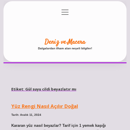
menüyü
Anasayfa
Gizlilik Politikası
Yasal Uyarı
aç
Hakkımızda
Deniz ve Macera
Dalgalardan ilham alan neşeli bilgiler!
Etiket:
Gül suyu cildi beyazlatır mı
Yüz Rengi Nasıl Açılır Doğal
Tarih: Aralık 11, 2024
Kararan yüz nasıl beyazlar? Tarif için 1 yemek kaşığı