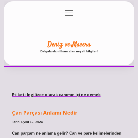
menüyü
Anasayfa
Gizlilik Politikası
Yasal Uyarı
aç
Hakkımızda
Deniz ve Macera
Dalgalardan ilham alan neşeli bilgiler!
Etiket:
Ingilizce olarak canımın içi ne demek
Çan Parçası Anlamı Nedir
Tarih: Eylül 12, 2024
Can parçam ne anlama gelir? Can ve pare kelimelerinden