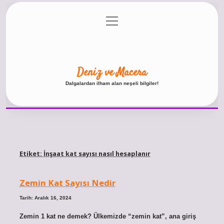
menüyü
Anasayfa
Gizlilik Politikası
Yasal Uyarı
aç
Hakkımızda
Deniz ve Macera
Dalgalardan ilham alan neşeli bilgiler!
Etiket:
İnşaat kat sayısı nasıl hesaplanır
Zemin Kat Sayısı Nedir
Tarih: Aralık 16, 2024
Zemin 1 kat ne demek? Ülkemizde “zemin kat”, ana giriş