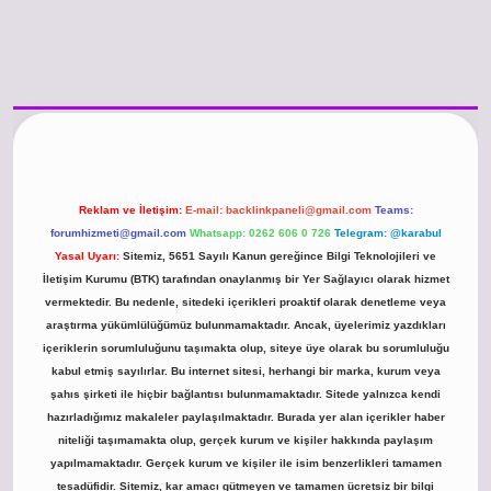
o güncel giriş
https://www.betexper.xyz/
betci.co
betci giriş
hiltonbet günce
Reklam ve İletişim:
E-mail:
backlinkpaneli@gmail.com
Teams:
forumhizmeti@gmail.com
Whatsapp: 0262 606 0 726
Telegram: @karabul
Yasal Uyarı:
Sitemiz, 5651 Sayılı Kanun gereğince Bilgi Teknolojileri ve
İletişim Kurumu (BTK) tarafından onaylanmış bir Yer Sağlayıcı olarak hizmet
vermektedir. Bu nedenle, sitedeki içerikleri proaktif olarak denetleme veya
araştırma yükümlülüğümüz bulunmamaktadır. Ancak, üyelerimiz yazdıkları
içeriklerin sorumluluğunu taşımakta olup, siteye üye olarak bu sorumluluğu
kabul etmiş sayılırlar. Bu internet sitesi, herhangi bir marka, kurum veya
şahıs şirketi ile hiçbir bağlantısı bulunmamaktadır. Sitede yalnızca kendi
hazırladığımız makaleler paylaşılmaktadır. Burada yer alan içerikler haber
niteliği taşımamakta olup, gerçek kurum ve kişiler hakkında paylaşım
yapılmamaktadır. Gerçek kurum ve kişiler ile isim benzerlikleri tamamen
tesadüfidir. Sitemiz, kar amacı gütmeyen ve tamamen ücretsiz bir bilgi