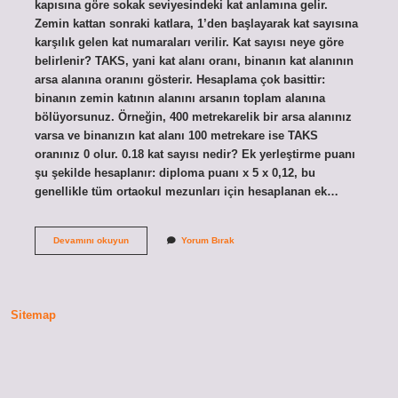
kapısına göre sokak seviyesindeki kat anlamına gelir.
Zemin kattan sonraki katlara, 1’den başlayarak kat sayısına
karşılık gelen kat numaraları verilir. Kat sayısı neye göre
belirlenir? TAKS, yani kat alanı oranı, binanın kat alanının
arsa alanına oranını gösterir. Hesaplama çok basittir:
binanın zemin katının alanını arsanın toplam alanına
bölüyorsunuz. Örneğin, 400 metrekarelik bir arsa alanınız
varsa ve binanızın kat alanı 100 metrekare ise TAKS
oranınız 0 olur. 0.18 kat sayısı nedir? Ek yerleştirme puanı
şu şekilde hesaplanır: diploma puanı x 5 x 0,12, bu
genellikle tüm ortaokul mezunları için hesaplanan ek…
Zemin
Devamını okuyun
Yorum Bırak
Kat
Sayısı
Nedir
Sitemap