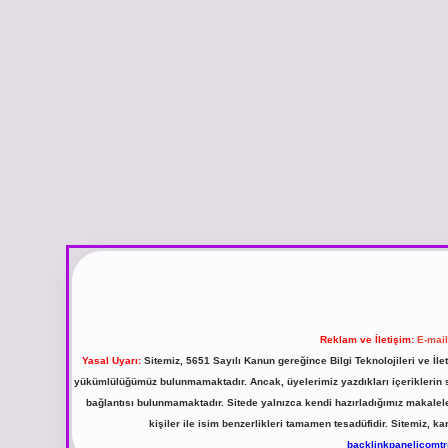
Reklam ve İletişim:
E-mai
Yasal Uyarı:
Sitemiz, 5651 Sayılı Kanun gereğince Bilgi Teknolojileri ve İl
yükümlülüğümüz bulunmamaktadır. Ancak, üyelerimiz yazdıkları içeriklerin sor
bağlantısı bulunmamaktadır. Sitede yalnızca kendi hazırladığımız makalel
kişiler ile isim benzerlikleri tamamen tesadüfidir. Sitemiz,
backlinkpanelicomt