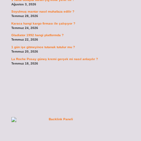
Ağustos 3, 2026
Soyulmuş mantar nasıl muhafaza edilir ?
Temmuz 28, 2026
Karaca hangi kargo firması ile çalışıyor ?
Temmuz 24, 2026
Gladiator 1992 hangi platformda ?
Temmuz 22, 2026
1 gün işe gitmeyince tutanak tutulur mu ?
Temmuz 20, 2026
La Roche Posay güneş kremi gerçek mi nasıl anlaşılır ?
Temmuz 18, 2026