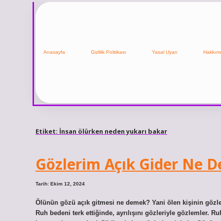
Anasayfa
Gizlilik Politikası
Yasal Uyarı
Hakkım
Etiket:
İnsan ölürken neden yukarı bakar
Gözlerim Açık Gider Ne 
Tarih: Ekim 12, 2024
Ölünün gözü açık gitmesi ne demek? Yani ölen kişinin gözler
Ruh bedeni terk ettiğinde, ayrılışını gözleriyle gözlemler. Ru