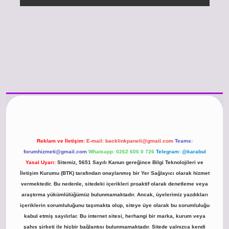
//www.betexper.xyz/
betci.co
betci giriş
hiltonbet güncel giriş
Reklam ve İletişim:
E-mail:
backlinkpaneli@gmail.com
Teams:
forumhizmeti@gmail.com
Whatsapp: 0262 606 0 726
Telegram: @karabul
Yasal Uyarı:
Sitemiz, 5651 Sayılı Kanun gereğince Bilgi Teknolojileri ve
İletişim Kurumu (BTK) tarafından onaylanmış bir Yer Sağlayıcı olarak hizmet
vermektedir. Bu nedenle, sitedeki içerikleri proaktif olarak denetleme veya
araştırma yükümlülüğümüz bulunmamaktadır. Ancak, üyelerimiz yazdıkları
içeriklerin sorumluluğunu taşımakta olup, siteye üye olarak bu sorumluluğu
kabul etmiş sayılırlar. Bu internet sitesi, herhangi bir marka, kurum veya
şahıs şirketi ile hiçbir bağlantısı bulunmamaktadır. Sitede yalnızca kendi