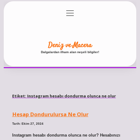
menüyü
Anasayfa
Gizlilik Politikası
Yasal Uyarı
aç
Hakkımızda
Deniz ve Macera
Dalgalardan ilham alan neşeli bilgiler!
Etiket:
Instagram hesabı dondurma olunca ne olur
Hesap Dondurulursa Ne Olur
Tarih: Ekim 27, 2024
Instagram hesabı dondurma olunca ne olur? Hesabınızı