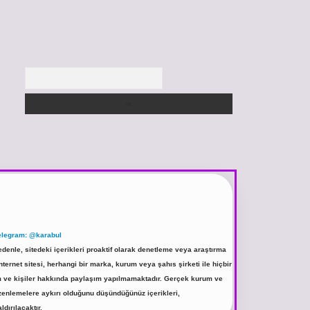
Arama
elegram: @karabul
denle, sitedeki içerikleri proaktif olarak denetleme veya araştırma
rnet sitesi, herhangi bir marka, kurum veya şahıs şirketi ile hiçbir
rum ve kişiler hakkında paylaşım yapılmamaktadır. Gerçek kurum ve
üzenlemelere aykırı olduğunu düşündüğünüz içerikleri,
ldırılacaktır.