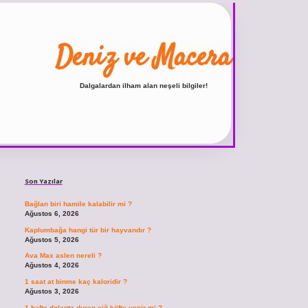
Deniz ve Macera
Dalgalardan ilham alan neşeli bilgiler!
Sidebar
ilbet
vdcasino giriş sitesi
vdcasino güncel giriş
https://www.betexper.xyz/
b
Son Yazılar
Bağlan biri hamile kalabilir mi ?
Ağustos 6, 2026
Kaplumbağa hangi tür bir hayvandır ?
Ağustos 5, 2026
Ava Max aslen nereli ?
Ağustos 4, 2026
1 saat at binme kaç kaloridir ?
Ağustos 3, 2026
1 hafta dolapta duran çiğ köfte yenir mi ?