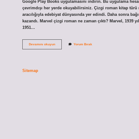
Google Play Books uygulamasını indirin. Bu uygulama hesabı
çevrimdışı her yerde okuyabilirsiniz. Çizgi roman kitap türü
aracılığıyla edebiyat dünyasında yer edindi. Daha sonra bağım
kazandı. Marvel çizgi roman ne zaman çıktı? Marvel, 1939 y
1951…
Dc
Devamını okuyun
Yorum Bırak
Çizgi
Roman
Nereden
Okunur
Sitemap