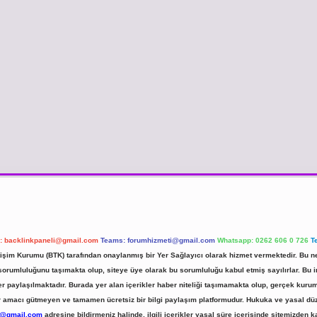
l:
backlinkpaneli@gmail.com
Teams:
forumhizmeti@gmail.com
Whatsapp: 0262 606 0 726
T
etişim Kurumu (BTK) tarafından onaylanmış bir Yer Sağlayıcı olarak hizmet vermektedir. Bu ne
umluluğunu taşımakta olup, siteye üye olarak bu sorumluluğu kabul etmiş sayılırlar. Bu inte
er paylaşılmaktadır. Burada yer alan içerikler haber niteliği taşımamakta olup, gerçek ku
 kar amacı gütmeyen ve tamamen ücretsiz bir bilgi paylaşım platformudur. Hukuka ve yasal d
r@gmail.com
adresine bildirmeniz halinde, ilgili içerikler yasal süre içerisinde sitemizden ka