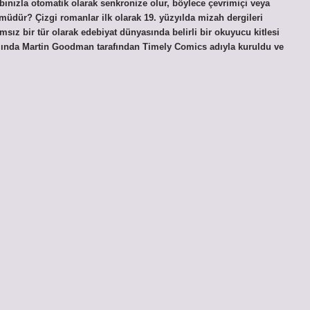
nızla otomatik olarak senkronize olur, böylece çevrimiçi veya
 müdür? Çizgi romanlar ilk olarak 19. yüzyılda mizah dergileri
sız bir tür olarak edebiyat dünyasında belirli bir okuyucu kitlesi
ılında Martin Goodman tarafından Timely Comics adıyla kuruldu ve