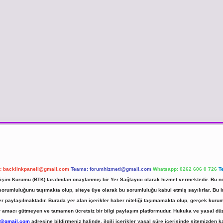
l:
backlinkpaneli@gmail.com
Teams:
forumhizmeti@gmail.com
Whatsapp: 0262 606 0 726
T
etişim Kurumu (BTK) tarafından onaylanmış bir Yer Sağlayıcı olarak hizmet vermektedir. Bu ne
umluluğunu taşımakta olup, siteye üye olarak bu sorumluluğu kabul etmiş sayılırlar. Bu inte
er paylaşılmaktadır. Burada yer alan içerikler haber niteliği taşımamakta olup, gerçek ku
 kar amacı gütmeyen ve tamamen ücretsiz bir bilgi paylaşım platformudur. Hukuka ve yasal d
r@gmail.com
adresine bildirmeniz halinde, ilgili içerikler yasal süre içerisinde sitemizden ka