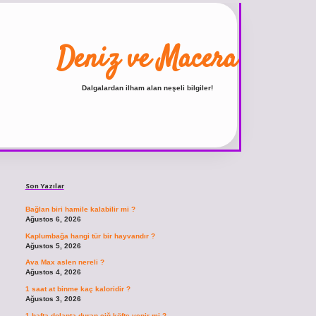
Deniz ve Macera
Dalgalardan ilham alan neşeli bilgiler!
Sidebar
ilbet
vdcasino giriş sitesi
vdcasino güncel giriş
https://www.betexper.xyz/
b
Son Yazılar
Bağlan biri hamile kalabilir mi ?
Ağustos 6, 2026
Kaplumbağa hangi tür bir hayvandır ?
Ağustos 5, 2026
Ava Max aslen nereli ?
Ağustos 4, 2026
1 saat at binme kaç kaloridir ?
Ağustos 3, 2026
1 hafta dolapta duran çiğ köfte yenir mi ?