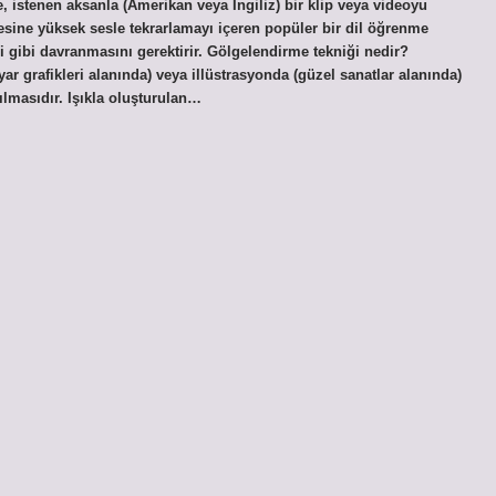
, istenen aksanla (Amerikan veya İngiliz) bir klip veya videoyu
ine yüksek sesle tekrarlamayı içeren popüler bir dil öğrenme
 gibi davranmasını gerektirir. Gölgelendirme tekniği nedir?
 grafikleri alanında) veya illüstrasyonda (güzel sanatlar alanında)
tılmasıdır. Işıkla oluşturulan…