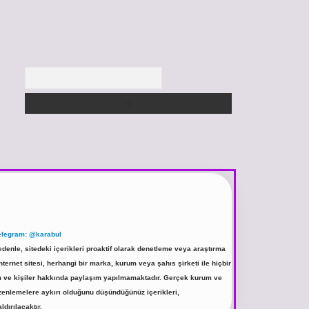
Arama
elegram: @karabul
denle, sitedeki içerikleri proaktif olarak denetleme veya araştırma
rnet sitesi, herhangi bir marka, kurum veya şahıs şirketi ile hiçbir
rum ve kişiler hakkında paylaşım yapılmamaktadır. Gerçek kurum ve
üzenlemelere aykırı olduğunu düşündüğünüz içerikleri,
ldırılacaktır.