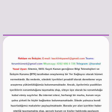
o güncel giriş
https://www.betexper.xyz/
betci.co
betci giriş
hiltonbet günc
Reklam ve İletişim:
E-mail:
backlinkpaneli@gmail.com
Teams:
forumhizmeti@gmail.com
Whatsapp: 0262 606 0 726
Telegram: @karabul
Yasal Uyarı:
Sitemiz, 5651 Sayılı Kanun gereğince Bilgi Teknolojileri ve
İletişim Kurumu (BTK) tarafından onaylanmış bir Yer Sağlayıcı olarak hizmet
vermektedir. Bu nedenle, sitedeki içerikleri proaktif olarak denetleme veya
araştırma yükümlülüğümüz bulunmamaktadır. Ancak, üyelerimiz yazdıkları
içeriklerin sorumluluğunu taşımakta olup, siteye üye olarak bu sorumluluğu
kabul etmiş sayılırlar. Bu internet sitesi, herhangi bir marka, kurum veya
şahıs şirketi ile hiçbir bağlantısı bulunmamaktadır. Sitede yalnızca kendi
hazırladığımız makaleler paylaşılmaktadır. Burada yer alan içerikler haber
niteliği taşımamakta olup, gerçek kurum ve kişiler hakkında paylaşım