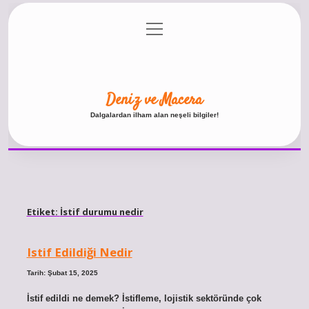
menüyü
Anasayfa
Gizlilik Politikası
Yasal Uyarı
aç
Hakkımızda
Deniz ve Macera
Dalgalardan ilham alan neşeli bilgiler!
Etiket:
İstif durumu nedir
Istif Edildiği Nedir
Tarih: Şubat 15, 2025
İstif edildi ne demek? İstifleme, lojistik sektöründe çok