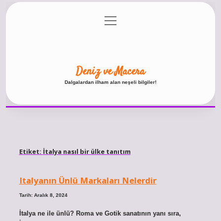
menüyü
Anasayfa
Gizlilik Politikası
Yasal Uyarı
aç
Hakkımızda
Deniz ve Macera
Dalgalardan ilham alan neşeli bilgiler!
Etiket:
İtalya nasıl bir ülke tanıtım
Italyanın Ünlü Markaları Nelerdir
Tarih: Aralık 8, 2024
İtalya ne ile ünlü? Roma ve Gotik sanatının yanı sıra,