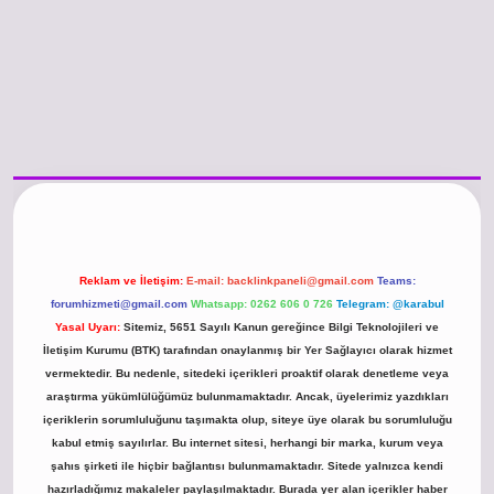
o güncel giriş
https://www.betexper.xyz/
betci.co
betci giriş
hiltonbet günc
Reklam ve İletişim:
E-mail:
backlinkpaneli@gmail.com
Teams:
forumhizmeti@gmail.com
Whatsapp: 0262 606 0 726
Telegram: @karabul
Yasal Uyarı:
Sitemiz, 5651 Sayılı Kanun gereğince Bilgi Teknolojileri ve
İletişim Kurumu (BTK) tarafından onaylanmış bir Yer Sağlayıcı olarak hizmet
vermektedir. Bu nedenle, sitedeki içerikleri proaktif olarak denetleme veya
araştırma yükümlülüğümüz bulunmamaktadır. Ancak, üyelerimiz yazdıkları
içeriklerin sorumluluğunu taşımakta olup, siteye üye olarak bu sorumluluğu
kabul etmiş sayılırlar. Bu internet sitesi, herhangi bir marka, kurum veya
şahıs şirketi ile hiçbir bağlantısı bulunmamaktadır. Sitede yalnızca kendi
hazırladığımız makaleler paylaşılmaktadır. Burada yer alan içerikler haber