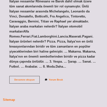
İtalyan ressamlar Rönesans ve Barok dahil olmak üzere
tüm sanat akımlarında önemli bir rol oynamıştır. Ünlü
İtalyan ressamlar arasında Michelangelo, Leonardo da
Vinci, Donatello, Botticelli, Fra Angelico, Tintoretto,
Caravaggio, Bernini, Titian ve Raphael yer almaktadır.
İtalyan araba markaları nelerdir? İtalyan otomobil
markalarıAlfa
Romeo.Ferrari.Fiat.Lamborghini.Lancia.Maserati.Pagani.
İtalyan ürünleri nelerdir? Pizza. Pizza, İtalya’nın en ünlü
kreasyonlarından biridir ve tüm zamanların en popüler
yiyeceklerinden biri haline gelmiştir. … Makarna. Makarna,
İtalya’nın en önemli sembollerinden biridir ve pizza kadar
dünya çapında ünlüdür. … 3. Vespa. … Şarap. … Sanat. …
Futbol. … Arabalar. … 8. Moda.Daha…
Italyanın
Devamını okuyun
Yorum Bırak
Ünlü
Markaları
Nelerdir
Sitemap