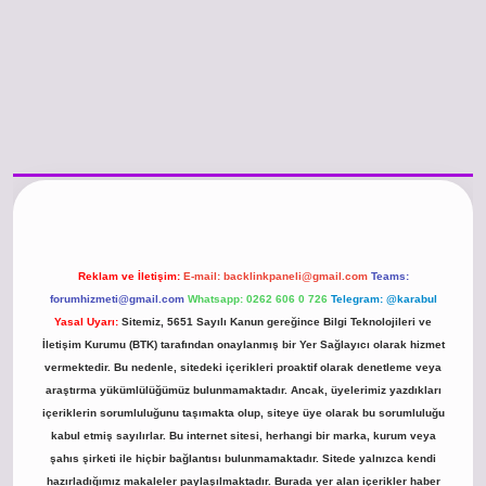
https://www.betexper.xyz/
betci.co
betci giriş
hiltonbet güncel giriş
Reklam ve İletişim:
E-mail:
backlinkpaneli@gmail.com
Teams:
forumhizmeti@gmail.com
Whatsapp: 0262 606 0 726
Telegram: @karabul
Yasal Uyarı:
Sitemiz, 5651 Sayılı Kanun gereğince Bilgi Teknolojileri ve
İletişim Kurumu (BTK) tarafından onaylanmış bir Yer Sağlayıcı olarak hizmet
vermektedir. Bu nedenle, sitedeki içerikleri proaktif olarak denetleme veya
araştırma yükümlülüğümüz bulunmamaktadır. Ancak, üyelerimiz yazdıkları
içeriklerin sorumluluğunu taşımakta olup, siteye üye olarak bu sorumluluğu
kabul etmiş sayılırlar. Bu internet sitesi, herhangi bir marka, kurum veya
şahıs şirketi ile hiçbir bağlantısı bulunmamaktadır. Sitede yalnızca kendi
hazırladığımız makaleler paylaşılmaktadır. Burada yer alan içerikler haber