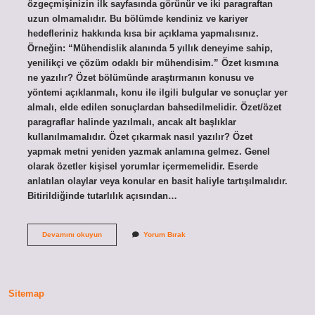
özgeçmişinizin ilk sayfasında görünür ve iki paragraftan
uzun olmamalıdır. Bu bölümde kendiniz ve kariyer
hedefleriniz hakkında kısa bir açıklama yapmalısınız.
Örneğin: “Mühendislik alanında 5 yıllık deneyime sahip,
yenilikçi ve çözüm odaklı bir mühendisim.” Özet kısmına
ne yazılır? Özet bölümünde araştırmanın konusu ve
yöntemi açıklanmalı, konu ile ilgili bulgular ve sonuçlar yer
almalı, elde edilen sonuçlardan bahsedilmelidir. Özet/özet
paragraflar halinde yazılmalı, ancak alt başlıklar
kullanılmamalıdır. Özet çıkarmak nasıl yazılır? Özet
yapmak metni yeniden yazmak anlamına gelmez. Genel
olarak özetler kişisel yorumlar içermemelidir. Eserde
anlatılan olaylar veya konular en basit haliyle tartışılmalıdır.
Bitirildiğinde tutarlılık açısından…
Özet
Devamını okuyun
Yorum Bırak
Bilgisine
Ne
Yazılır
Sitemap