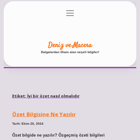
menüyü
Anasayfa
Gizlilik Politikası
Yasal Uyarı
aç
Hakkımızda
Deniz ve Macera
Dalgalardan ilham alan neşeli bilgiler!
Etiket:
İyi bir özet nasıl olmalıdır
Özet Bilgisine Ne Yazılır
Tarih: Ekim 26, 2024
Özet bilgide ne yazılır? Özgeçmiş özeti bilgileri