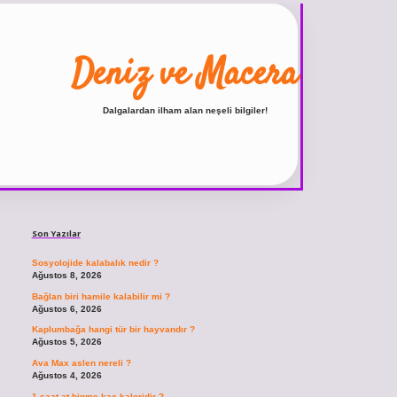
Deniz ve Macera
Dalgalardan ilham alan neşeli bilgiler!
Sidebar
ilbet
vdcasino giriş sitesi
vdcasino güncel giriş
https://www.betexper.xyz/
Son Yazılar
Sosyolojide kalabalık nedir ?
Ağustos 8, 2026
Bağlan biri hamile kalabilir mi ?
Ağustos 6, 2026
Kaplumbağa hangi tür bir hayvandır ?
Ağustos 5, 2026
Ava Max aslen nereli ?
Ağustos 4, 2026
1 saat at binme kaç kaloridir ?