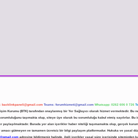
l:
backlinkpaneli@gmail.com
Teams:
forumhizmeti@gmail.com
Whatsapp: 0262 606 0 726
T
etişim Kurumu (BTK) tarafından onaylanmış bir Yer Sağlayıcı olarak hizmet vermektedir. Bu ne
umluluğunu taşımakta olup, siteye üye olarak bu sorumluluğu kabul etmiş sayılırlar. Bu inte
er paylaşılmaktadır. Burada yer alan içerikler haber niteliği taşımamakta olup, gerçek ku
 kar amacı gütmeyen ve tamamen ücretsiz bir bilgi paylaşım platformudur. Hukuka ve yasal d
r@gmail.com
adresine bildirmeniz halinde, ilgili içerikler yasal süre içerisinde sitemizden ka