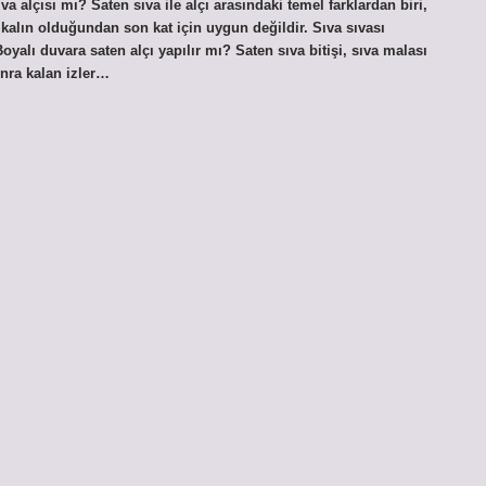
va alçısı mı? Saten sıva ile alçı arasındaki temel farklardan biri,
 kalın olduğundan son kat için uygun değildir. Sıva sıvası
yalı duvara saten alçı yapılır mı? Saten sıva bitişi, sıva malası
onra kalan izler…