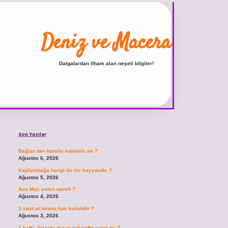
Deniz ve Macera
Dalgalardan ilham alan neşeli bilgiler!
Sidebar
ilbet
vdcasino giriş sitesi
vdcasino güncel giriş
https://www.betexper.xyz/
b
Son Yazılar
Bağlan biri hamile kalabilir mi ?
Ağustos 6, 2026
Kaplumbağa hangi tür bir hayvandır ?
Ağustos 5, 2026
Ava Max aslen nereli ?
Ağustos 4, 2026
1 saat at binme kaç kaloridir ?
Ağustos 3, 2026
1 hafta dolapta duran çiğ köfte yenir mi ?