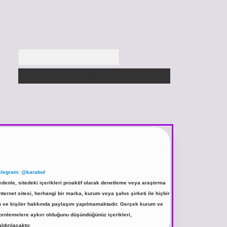
Arama
elegram: @karabul
denle, sitedeki içerikleri proaktif olarak denetleme veya araştırma
rnet sitesi, herhangi bir marka, kurum veya şahıs şirketi ile hiçbir
rum ve kişiler hakkında paylaşım yapılmamaktadır. Gerçek kurum ve
üzenlemelere aykırı olduğunu düşündüğünüz içerikleri,
ldırılacaktır.