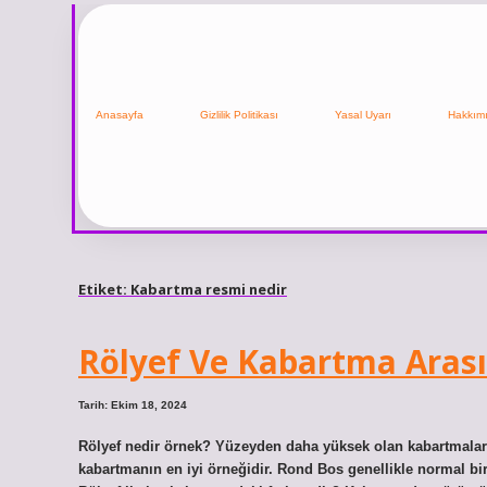
Anasayfa
Gizlilik Politikası
Yasal Uyarı
Hakkım
Etiket:
Kabartma resmi nedir
Rölyef Ve Kabartma Arası
Tarih: Ekim 18, 2024
Rölyef nedir örnek? Yüzeyden daha yüksek olan kabartmalara
kabartmanın en iyi örneğidir. Rond Bos genellikle normal bir