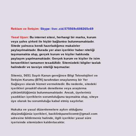
Reklam ve İletişim:
Skype: live:.cid.575569c608265c69
Yasal Uyarı:
Bu internet sitesi, herhangi bir marka, kurum
veya şahıs şirketi ile hiçbir bağlantısı bulunmamaktadır.
Sitede yalnızca kendi hazırladığımız makaleler
paylaşılmaktadır. Burada yer alan içerikler haber niteliği
taşımamakta olup, gerçek kurum ve kişiler hakkında
paylaşım yapılmamaktadır. Gerçek kurum ve kişiler ile isim
benzerlikleri tamamen tesadüfidir. Sitemizdeki bilgiler taslak
halindedir ve tavsiye niteliği taşımazlar.
Sitemiz, 5651 Sayılı Kanun gereğince Bilgi Teknolojileri ve
İletişim Kurumu (BTK) tarafından onaylanmış bir Yer
Sağlayıcı olarak hizmet vermektedir. Bu nedenle, sitedeki
içerikleri proaktif olarak denetleme veya araştırma
yükümlülüğümüz bulunmamaktadır. Ancak, üyelerimiz
yazdıkları içeriklerin sorumluluğunu taşımakta olup, siteye
üye olarak bu sorumluluğu kabul etmiş sayılırlar.
Hukuka ve yasal düzenlemelere aykırı olduğunu
düşündüğünüz içerikleri,
backlinkpanelicomtr@gmail.com
adresine bildirmeniz halinde, ilgili içerikler yasal süre
içerisinde sitemizden kaldırılacaktır.