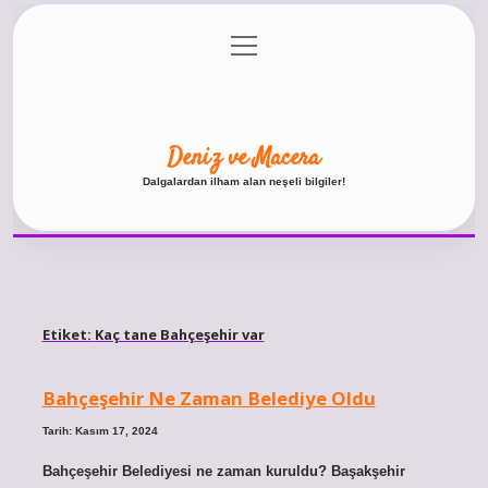
menüyü
Anasayfa
Gizlilik Politikası
Yasal Uyarı
aç
Hakkımızda
Deniz ve Macera
Dalgalardan ilham alan neşeli bilgiler!
Etiket:
Kaç tane Bahçeşehir var
Bahçeşehir Ne Zaman Belediye Oldu
Tarih: Kasım 17, 2024
Bahçeşehir Belediyesi ne zaman kuruldu? Başakşehir