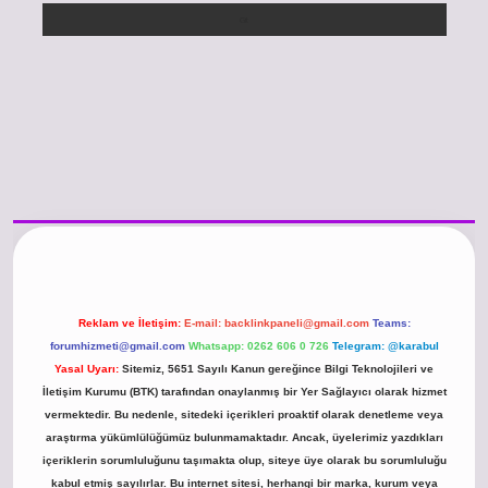
/www.betexper.xyz/
betci.co
betci giriş
hiltonbet güncel giriş
Reklam ve İletişim:
E-mail:
backlinkpaneli@gmail.com
Teams:
forumhizmeti@gmail.com
Whatsapp: 0262 606 0 726
Telegram: @karabul
Yasal Uyarı:
Sitemiz, 5651 Sayılı Kanun gereğince Bilgi Teknolojileri ve
İletişim Kurumu (BTK) tarafından onaylanmış bir Yer Sağlayıcı olarak hizmet
vermektedir. Bu nedenle, sitedeki içerikleri proaktif olarak denetleme veya
araştırma yükümlülüğümüz bulunmamaktadır. Ancak, üyelerimiz yazdıkları
içeriklerin sorumluluğunu taşımakta olup, siteye üye olarak bu sorumluluğu
kabul etmiş sayılırlar. Bu internet sitesi, herhangi bir marka, kurum veya