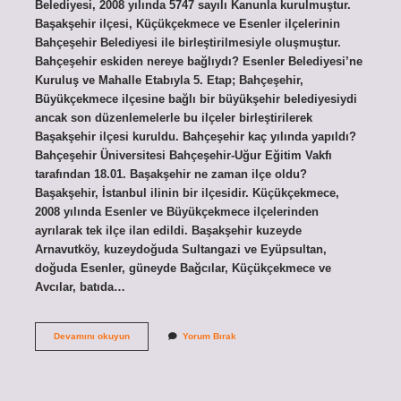
Belediyesi, 2008 yılında 5747 sayılı Kanunla kurulmuştur.
Başakşehir ilçesi, Küçükçekmece ve Esenler ilçelerinin
Bahçeşehir Belediyesi ile birleştirilmesiyle oluşmuştur.
Bahçeşehir eskiden nereye bağlıydı? Esenler Belediyesi’ne
Kuruluş ve Mahalle Etabıyla 5. Etap; Bahçeşehir,
Büyükçekmece ilçesine bağlı bir büyükşehir belediyesiydi
ancak son düzenlemelerle bu ilçeler birleştirilerek
Başakşehir ilçesi kuruldu. Bahçeşehir kaç yılında yapıldı?
Bahçeşehir Üniversitesi Bahçeşehir-Uğur Eğitim Vakfı
tarafından 18.01. Başakşehir ne zaman ilçe oldu?
Başakşehir, İstanbul ilinin bir ilçesidir. Küçükçekmece,
2008 yılında Esenler ve Büyükçekmece ilçelerinden
ayrılarak tek ilçe ilan edildi. Başakşehir kuzeyde
Arnavutköy, kuzeydoğuda Sultangazi ve Eyüpsultan,
doğuda Esenler, güneyde Bağcılar, Küçükçekmece ve
Avcılar, batıda…
Bahçeşehir
Devamını okuyun
Yorum Bırak
Ne
Zaman
Belediye
Oldu