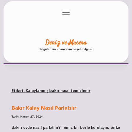
menüyü
Anasayfa
Gizlilik Politikası
Yasal Uyarı
aç
Hakkımızda
Deniz ve Macera
Dalgalardan ilham alan neşeli bilgiler!
Etiket:
Kalaylanmış bakır nasıl temizlenir
Bakır Kalay Nasıl Parlatılır
Tarih: Kasım 27, 2024
Bakırı evde nasıl parlatılır? Temiz bir bezle kurulayın. Sirke