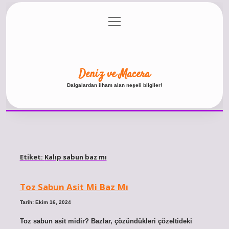
menüyü
Anasayfa
Gizlilik Politikası
Yasal Uyarı
aç
Hakkımızda
Deniz ve Macera
Dalgalardan ilham alan neşeli bilgiler!
Etiket:
Kalıp sabun baz mı
Toz Sabun Asit Mi Baz Mı
Tarih: Ekim 16, 2024
Toz sabun asit midir? Bazlar, çözündükleri çözeltideki