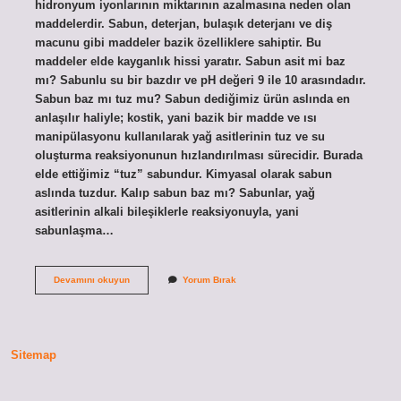
hidronyum iyonlarının miktarının azalmasına neden olan
maddelerdir. Sabun, deterjan, bulaşık deterjanı ve diş
macunu gibi maddeler bazik özelliklere sahiptir. Bu
maddeler elde kayganlık hissi yaratır. Sabun asit mi baz
mı? Sabunlu su bir bazdır ve pH değeri 9 ile 10 arasındadır.
Sabun baz mı tuz mu? Sabun dediğimiz ürün aslında en
anlaşılır haliyle; kostik, yani bazik bir madde ve ısı
manipülasyonu kullanılarak yağ asitlerinin tuz ve su
oluşturma reaksiyonunun hızlandırılması sürecidir. Burada
elde ettiğimiz “tuz” sabundur. Kimyasal olarak sabun
aslında tuzdur. Kalıp sabun baz mı? Sabunlar, yağ
asitlerinin alkali bileşiklerle reaksiyonuyla, yani
sabunlaşma…
Toz
Devamını okuyun
Yorum Bırak
Sabun
Asit
Mi
Baz
Mı
Sitemap