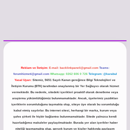
/www.betexper.xyz/
betci.co
betci giriş
hiltonbet güncel giriş
Reklam ve İletişim:
E-mail:
backlinkpaneli@gmail.com
Teams:
forumhizmeti@gmail.com
Whatsapp: 0262 606 0 726
Telegram: @karabul
Yasal Uyarı:
Sitemiz, 5651 Sayılı Kanun gereğince Bilgi Teknolojileri ve
İletişim Kurumu (BTK) tarafından onaylanmış bir Yer Sağlayıcı olarak hizmet
vermektedir. Bu nedenle, sitedeki içerikleri proaktif olarak denetleme veya
araştırma yükümlülüğümüz bulunmamaktadır. Ancak, üyelerimiz yazdıkları
içeriklerin sorumluluğunu taşımakta olup, siteye üye olarak bu sorumluluğu
kabul etmiş sayılırlar. Bu internet sitesi, herhangi bir marka, kurum veya
şahıs şirketi ile hiçbir bağlantısı bulunmamaktadır. Sitede yalnızca kendi
hazırladığımız makaleler paylaşılmaktadır. Burada yer alan içerikler haber
niteliği taşımamakta olup, gerçek kurum ve kişiler hakkında paylaşım