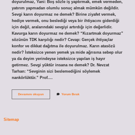
doyurulmaz, Yani: Boş sözle iş yaptırmak, emek vermeden,
yatırım yapmadan olumlu sonuç almak mümkün değildir.
Sevgi karın doyurmaz ne demek? Birine ziyafet vermek,
hediye vermek, onu beslediği veya bir ihtiyacını giderdiği
için değil, aralarındaki sevgiyi artırdığı için değerlidir.
Kavurga karın doyurmaz ne demek? “Kızartmak doyurmaz”
sözünün TDK karşılığı nedir? Cevap: Gerçek ihtiyaçlar
konfor ve dikkat dağıtma ile doyurulmaz. Karın atasözü
nedir? İsteksizce yenen yemek ya mide ağrısına sebep olur
ya da deyim yerindeyse isteksizce yapılan iş hayır
getirmez. Sevgi yüktür insana ne demek? Dr. Nevzat
Tarhan: “Sevginin sizi beslemediğini söylemek
nankörlüktür.” Prof.…
Sevgi
Devamını okuyun
Yorum Bırak
Karın
Doyurmuyor
Ne
Demek
Sitemap