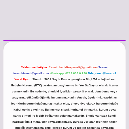
 sitesi
vdcasino güncel giriş
https://www.betexper.xyz/
betci.co
betci giriş
Reklam ve İletişim:
E-mail:
backlinkpaneli@gmail.com
Teams:
forumhizmeti@gmail.com
Whatsapp: 0262 606 0 726
Telegram: @karabul
Yasal Uyarı:
Sitemiz, 5651 Sayılı Kanun gereğince Bilgi Teknolojileri ve
İletişim Kurumu (BTK) tarafından onaylanmış bir Yer Sağlayıcı olarak hizmet
vermektedir. Bu nedenle, sitedeki içerikleri proaktif olarak denetleme veya
araştırma yükümlülüğümüz bulunmamaktadır. Ancak, üyelerimiz yazdıkları
içeriklerin sorumluluğunu taşımakta olup, siteye üye olarak bu sorumluluğu
kabul etmiş sayılırlar. Bu internet sitesi, herhangi bir marka, kurum veya
şahıs şirketi ile hiçbir bağlantısı bulunmamaktadır. Sitede yalnızca kendi
hazırladığımız makaleler paylaşılmaktadır. Burada yer alan içerikler haber
niteliği taşımamakta olup, gerçek kurum ve kişiler hakkında paylaşım