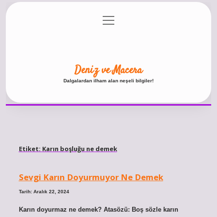
menüyü
Anasayfa
Gizlilik Politikası
Yasal Uyarı
aç
Hakkımızda
Deniz ve Macera
Dalgalardan ilham alan neşeli bilgiler!
Etiket:
Karın boşluğu ne demek
Sevgi Karın Doyurmuyor Ne Demek
Tarih: Aralık 22, 2024
Karın doyurmaz ne demek? Atasözü: Boş sözle karın