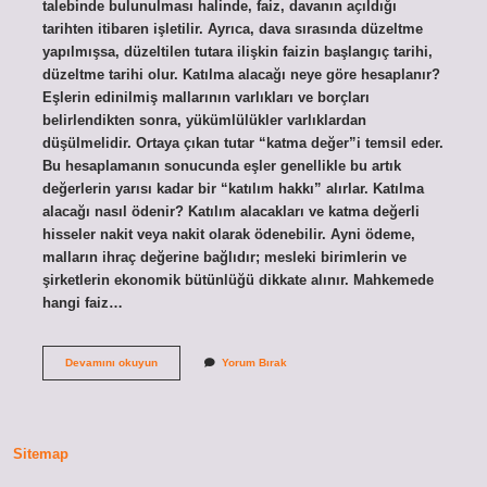
talebinde bulunulması halinde, faiz, davanın açıldığı
tarihten itibaren işletilir. Ayrıca, dava sırasında düzeltme
yapılmışsa, düzeltilen tutara ilişkin faizin başlangıç ​​tarihi,
düzeltme tarihi olur. Katılma alacağı neye göre hesaplanır?
Eşlerin edinilmiş mallarının varlıkları ve borçları
belirlendikten sonra, yükümlülükler varlıklardan
düşülmelidir. Ortaya çıkan tutar “katma değer”i temsil eder.
Bu hesaplamanın sonucunda eşler genellikle bu artık
değerlerin yarısı kadar bir “katılım hakkı” alırlar. Katılma
alacağı nasıl ödenir? Katılım alacakları ve katma değerli
hisseler nakit veya nakit olarak ödenebilir. Ayni ödeme,
malların ihraç değerine bağlıdır; mesleki birimlerin ve
şirketlerin ekonomik bütünlüğü dikkate alınır. Mahkemede
hangi faiz…
Katılma
Devamını okuyun
Yorum Bırak
Alacağına
Hangi
Faiz
Uygulanır
Sitemap