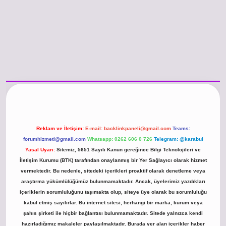
o güncel giriş
https://www.betexper.xyz/
betci.co
betci giriş
hiltonbet günc
Reklam ve İletişim:
E-mail:
backlinkpaneli@gmail.com
Teams:
forumhizmeti@gmail.com
Whatsapp: 0262 606 0 726
Telegram: @karabul
Yasal Uyarı:
Sitemiz, 5651 Sayılı Kanun gereğince Bilgi Teknolojileri ve
İletişim Kurumu (BTK) tarafından onaylanmış bir Yer Sağlayıcı olarak hizmet
vermektedir. Bu nedenle, sitedeki içerikleri proaktif olarak denetleme veya
araştırma yükümlülüğümüz bulunmamaktadır. Ancak, üyelerimiz yazdıkları
içeriklerin sorumluluğunu taşımakta olup, siteye üye olarak bu sorumluluğu
kabul etmiş sayılırlar. Bu internet sitesi, herhangi bir marka, kurum veya
şahıs şirketi ile hiçbir bağlantısı bulunmamaktadır. Sitede yalnızca kendi
hazırladığımız makaleler paylaşılmaktadır. Burada yer alan içerikler haber