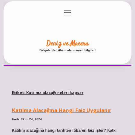
menüyü
Anasayfa
Gizlilik Politikası
Yasal Uyarı
aç
Hakkımızda
Deniz ve Macera
Dalgalardan ilham alan neşeli bilgiler!
Etiket:
Katılma alacağı neleri kapsar
Katılma Alacağına Hangi Faiz Uygulanır
Tarih: Ekim 24, 2024
Katılım alacağına hangi tarihten itibaren faiz işler? Katkı