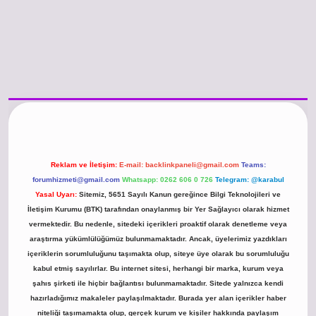
o güncel giriş
https://www.betexper.xyz/
betci.co
betci giriş
hiltonbet günc
Reklam ve İletişim:
E-mail:
backlinkpaneli@gmail.com
Teams:
forumhizmeti@gmail.com
Whatsapp: 0262 606 0 726
Telegram: @karabul
Yasal Uyarı:
Sitemiz, 5651 Sayılı Kanun gereğince Bilgi Teknolojileri ve
İletişim Kurumu (BTK) tarafından onaylanmış bir Yer Sağlayıcı olarak hizmet
vermektedir. Bu nedenle, sitedeki içerikleri proaktif olarak denetleme veya
araştırma yükümlülüğümüz bulunmamaktadır. Ancak, üyelerimiz yazdıkları
içeriklerin sorumluluğunu taşımakta olup, siteye üye olarak bu sorumluluğu
kabul etmiş sayılırlar. Bu internet sitesi, herhangi bir marka, kurum veya
şahıs şirketi ile hiçbir bağlantısı bulunmamaktadır. Sitede yalnızca kendi
hazırladığımız makaleler paylaşılmaktadır. Burada yer alan içerikler haber
niteliği taşımamakta olup, gerçek kurum ve kişiler hakkında paylaşım