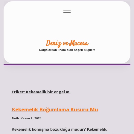
menüyü
Anasayfa
Gizlilik Politikası
Yasal Uyarı
aç
Hakkımızda
Deniz ve Macera
Dalgalardan ilham alan neşeli bilgiler!
Etiket:
Kekemelik bir engel mi
Kekemelik Boğumlama Kusuru Mu
Tarih: Kasım 2, 2024
Kekemelik konuşma bozukluğu mudur? Kekemelik,