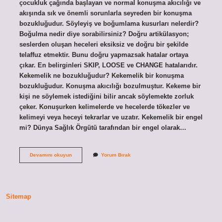
çocukluk çağında başlayan ve normal konuşma akıcılığı ve
akışında sık ve önemli sorunlarla seyreden bir konuşma
bozukluğudur. Söyleyiş ve boğumlama kusurları nelerdir?
Boğulma nedir diye sorabilirsiniz? Doğru artikülasyon;
seslerden oluşan heceleri eksiksiz ve doğru bir şekilde
telaffuz etmektir. Bunu doğru yapmazsak hatalar ortaya
çıkar. En belirginleri SKIP, LOOSE ve CHANGE hatalarıdır.
Kekemelik ne bozukluğudur? Kekemelik bir konuşma
bozukluğudur. Konuşma akıcılığı bozulmuştur. Kekeme bir
kişi ne söylemek istediğini bilir ancak söylemekte zorluk
çeker. Konuşurken kelimelerde ve hecelerde tökezler ve
kelimeyi veya heceyi tekrarlar ve uzatır. Kekemelik bir engel
mi? Dünya Sağlık Örgütü tarafından bir engel olarak…
Kekemelik
Devamını okuyun
Yorum Bırak
Boğumlama
Kusuru
Mu
Sitemap