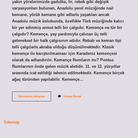
yakın yörelerimizde gadulka, lir, rebek gibi değişik
varyasyonları bulunan, Anadolu yerel müziğinde nail
kemane, yörük kemane gibi adlarla yaşatılan ancak
Anadolu müzik üslubunda, özellikle Türk müziğinde kalıcı
bir yer edinmiş armut telli bir çalgıdır. Kemençe ne tür bir
çalgıdır? Kemençe, yay yardımıyla çalınan üç telli
geleneksel bir halk çalgısının adıdır. Rebab ve keman tipi
telli çalgılarla akraba olduğu düşünülmektedir. Klasik
kemençe ile karıştırılmaması için Karadeniz kemençesi
olarak da adlandırılır. Kemençe Rumların mı? Pontus
Rumlarının önde gelen müzik aletidir. 11. ve 12. yüzyıllar
arasında icat edildiği tahmin edilmektedir. Kemençe birçok
ağaç türünden yapılabilir. Kemençe…
Kemençe
Devamını okuyun
Yorum Bırak
Hangi
Müzik
Türü
Sitemap