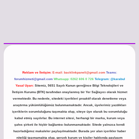
/www.betexper.xyz/
betci.co
betci giriş
hiltonbet güncel giriş
Reklam ve İletişim:
E-mail:
backlinkpaneli@gmail.com
Teams:
forumhizmeti@gmail.com
Whatsapp: 0262 606 0 726
Telegram: @karabul
Yasal Uyarı:
Sitemiz, 5651 Sayılı Kanun gereğince Bilgi Teknolojileri ve
İletişim Kurumu (BTK) tarafından onaylanmış bir Yer Sağlayıcı olarak hizmet
vermektedir. Bu nedenle, sitedeki içerikleri proaktif olarak denetleme veya
araştırma yükümlülüğümüz bulunmamaktadır. Ancak, üyelerimiz yazdıkları
içeriklerin sorumluluğunu taşımakta olup, siteye üye olarak bu sorumluluğu
kabul etmiş sayılırlar. Bu internet sitesi, herhangi bir marka, kurum veya
şahıs şirketi ile hiçbir bağlantısı bulunmamaktadır. Sitede yalnızca kendi
hazırladığımız makaleler paylaşılmaktadır. Burada yer alan içerikler haber
niteliği taşımamakta olup, gerçek kurum ve kişiler hakkında paylaşım