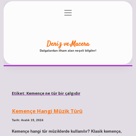
menüyü
Anasayfa
Gizlilik Politikası
Yasal Uyarı
aç
Hakkımızda
Deniz ve Macera
Dalgalardan ilham alan neşeli bilgiler!
Etiket:
Kemençe ne tür bir çalgıdır
Kemençe Hangi Müzik Türü
Tarih: Aralık 19, 2024
Kemençe hangi tür müziklerde kullanılır? Klasik kemençe,