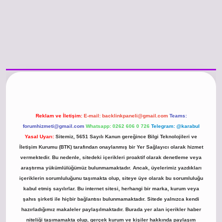
o güncel giriş
https://www.betexper.xyz/
betci.co
betci giriş
hiltonbet günce
Reklam ve İletişim:
E-mail:
backlinkpaneli@gmail.com
Teams:
forumhizmeti@gmail.com
Whatsapp: 0262 606 0 726
Telegram: @karabul
Yasal Uyarı:
Sitemiz, 5651 Sayılı Kanun gereğince Bilgi Teknolojileri ve
İletişim Kurumu (BTK) tarafından onaylanmış bir Yer Sağlayıcı olarak hizmet
vermektedir. Bu nedenle, sitedeki içerikleri proaktif olarak denetleme veya
araştırma yükümlülüğümüz bulunmamaktadır. Ancak, üyelerimiz yazdıkları
içeriklerin sorumluluğunu taşımakta olup, siteye üye olarak bu sorumluluğu
kabul etmiş sayılırlar. Bu internet sitesi, herhangi bir marka, kurum veya
şahıs şirketi ile hiçbir bağlantısı bulunmamaktadır. Sitede yalnızca kendi
hazırladığımız makaleler paylaşılmaktadır. Burada yer alan içerikler haber
niteliği taşımamakta olup, gerçek kurum ve kişiler hakkında paylaşım