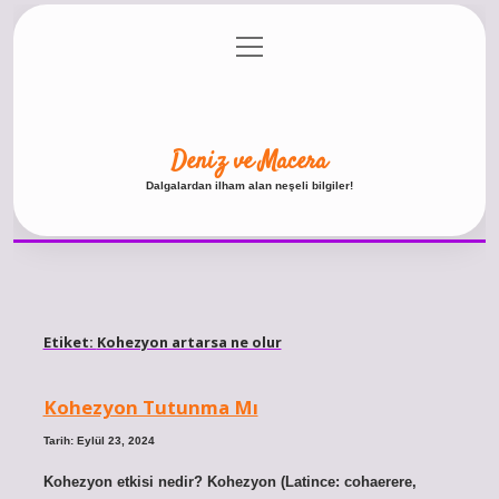
menüyü
Anasayfa
Gizlilik Politikası
Yasal Uyarı
aç
Hakkımızda
Deniz ve Macera
Dalgalardan ilham alan neşeli bilgiler!
Etiket:
Kohezyon artarsa ne olur
Kohezyon Tutunma Mı
Tarih: Eylül 23, 2024
Kohezyon etkisi nedir? Kohezyon (Latince: cohaerere,