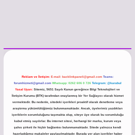
/www.betexper.xyz/
betci.co
betci giriş
hiltonbet güncel giriş
Reklam ve İletişim:
E-mail:
backlinkpaneli@gmail.com
Teams:
forumhizmeti@gmail.com
Whatsapp: 0262 606 0 726
Telegram: @karabul
Yasal Uyarı:
Sitemiz, 5651 Sayılı Kanun gereğince Bilgi Teknolojileri ve
İletişim Kurumu (BTK) tarafından onaylanmış bir Yer Sağlayıcı olarak hizmet
vermektedir. Bu nedenle, sitedeki içerikleri proaktif olarak denetleme veya
araştırma yükümlülüğümüz bulunmamaktadır. Ancak, üyelerimiz yazdıkları
içeriklerin sorumluluğunu taşımakta olup, siteye üye olarak bu sorumluluğu
kabul etmiş sayılırlar. Bu internet sitesi, herhangi bir marka, kurum veya
şahıs şirketi ile hiçbir bağlantısı bulunmamaktadır. Sitede yalnızca kendi
hazırladığımız makaleler paylaşılmaktadır. Burada yer alan içerikler haber