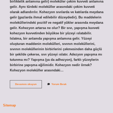
birliktelik anlamına gelir) moleküler çekim kuvveti anlamına
gelir. Aynı türdeki moleküller arasındaki çekim kuvveti
olarak adlandırılır. Kohezyon sıvılarda ve katılarda meydana
gelir (gazlarda ihmal edilebilir düzeydedir). Bu maddelerin
moleküllerindeki pozitif ve negatif yükler arasında meydana
gelir. Kohezyon artarsa ne olur? Bir sıvı, yapışma kuvveti
kohezyon kuvvetinden büyükse bir yüzeyi ıslatabilir.
Islatma, bir anlamda yapışma anlamına gelir. Yüzeyi
oluşturan maddenin molekülleri, sıvının moleküllerini,
sıvının moleküllerinin birbirlerini çekmesinden daha güçlü
bir şekilde çekerse, sıvı yüzeyi ıslatır. Adezyon yapışma mı
tutunma mı? Yapışma (ya da adhezyon), farklı yüzeylerin
birbirine yapışma eğilimidir. Kohezyon nedir örnek?
Kohezyon moleküller arasındaki…
Kohezyon
Devamını okuyun
Yorum Bırak
Tutunma
Mı
Sitemap