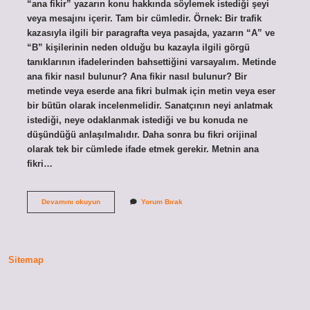
“ana fikir” yazarın konu hakkında söylemek istediği şeyi
veya mesajını içerir. Tam bir cümledir. Örnek: Bir trafik
kazasıyla ilgili bir paragrafta veya pasajda, yazarın “A” ve
“B” kişilerinin neden olduğu bu kazayla ilgili görgü
tanıklarının ifadelerinden bahsettiğini varsayalım. Metinde
ana fikir nasıl bulunur? Ana fikir nasıl bulunur? Bir
metinde veya eserde ana fikri bulmak için metin veya eser
bir bütün olarak incelenmelidir. Sanatçının neyi anlatmak
istediği, neye odaklanmak istediği ve bu konuda ne
düşündüğü anlaşılmalıdır. Daha sonra bu fikri orijinal
olarak tek bir cümlede ifade etmek gerekir. Metnin ana
fikri…
Metinde
Devamını okuyun
Yorum Bırak
Ana
Fikir
Nedir
Örnek
Sitemap