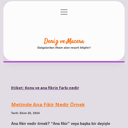
menüyü
Anasayfa
Gizlilik Politikası
Yasal Uyarı
aç
Hakkımızda
Deniz ve Macera
Dalgalardan ilham alan neşeli bilgiler!
Etiket:
Konu ve ana fikrin farkı nedir
Metinde Ana Fikir Nedir Örnek
Tarih: Ekim 26, 2024
Ana fikir nedir örnek? “Ana fikir” veya başka bir deyişle