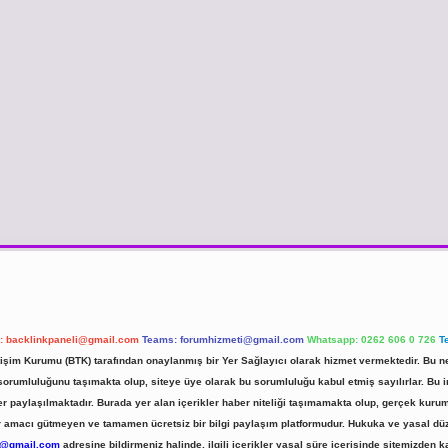
l:
backlinkpaneli@gmail.com
Teams:
forumhizmeti@gmail.com
Whatsapp: 0262 606 0 726
T
etişim Kurumu (BTK) tarafından onaylanmış bir Yer Sağlayıcı olarak hizmet vermektedir. Bu ne
umluluğunu taşımakta olup, siteye üye olarak bu sorumluluğu kabul etmiş sayılırlar. Bu inte
er paylaşılmaktadır. Burada yer alan içerikler haber niteliği taşımamakta olup, gerçek ku
 kar amacı gütmeyen ve tamamen ücretsiz bir bilgi paylaşım platformudur. Hukuka ve yasal d
r@gmail.com
adresine bildirmeniz halinde, ilgili içerikler yasal süre içerisinde sitemizden ka