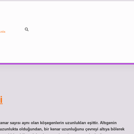
ızda
i
ar sayısı aynı olan köşegenlerin uzunlukları eşittir. Altıgenin
t uzunlukta olduğundan, bir kenar uzunluğunu çevreyi altıya bölerek