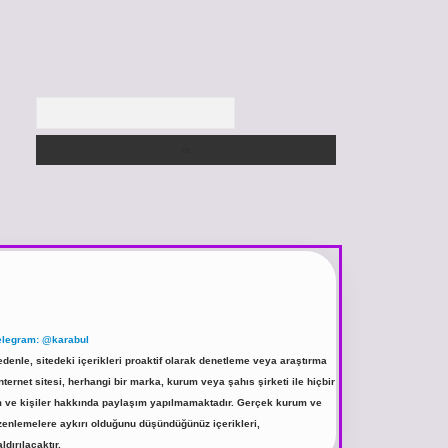
Arama
elegram: @karabul
denle, sitedeki içerikleri proaktif olarak denetleme veya araştırma
rnet sitesi, herhangi bir marka, kurum veya şahıs şirketi ile hiçbir
rum ve kişiler hakkında paylaşım yapılmamaktadır. Gerçek kurum ve
üzenlemelere aykırı olduğunu düşündüğünüz içerikleri,
ldırılacaktır.