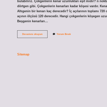
bulabiliriz. Çokgenlerin kenar uzunlukları eşit midir? n nokt
dörtgen gibi. Çokgenlerin kenarları kadar köşesi vardır. Ken
Altıgenin bir kenarı kaç derecedir? İç açılarının toplamı 720 
açının ölçüsü 120 derecedir. Hangi çokgenlerin köşegen uzunl
Beşgenin kenarları…
Altıgenin
Devamını okuyun
Yorum Bırak
Kenarları
Eşit
Mi
Sitemap