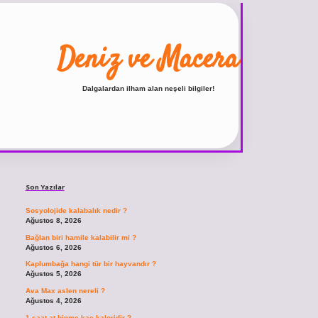
Deniz ve Macera
Dalgalardan ilham alan neşeli bilgiler!
Sidebar
ilbet
vdcasino giriş sitesi
vdcasino güncel giriş
https://www.betexper.xyz/
Son Yazılar
Sosyolojide kalabalık nedir ?
Ağustos 8, 2026
Bağlan biri hamile kalabilir mi ?
Ağustos 6, 2026
Kaplumbağa hangi tür bir hayvandır ?
Ağustos 5, 2026
Ava Max aslen nereli ?
Ağustos 4, 2026
1 saat at binme kaç kaloridir ?