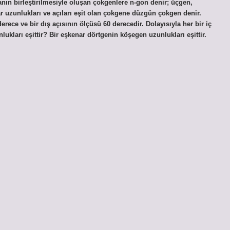
anın birleştirilmesiyle oluşan çokgenlere n-gon denir; üçgen,
ar uzunlukları ve açıları eşit olan çokgene düzgün çokgen denir.
derece ve bir dış açısının ölçüsü 60 derecedir. Dolayısıyla her bir iç
ukları eşittir? Bir eşkenar dörtgenin köşegen uzunlukları eşittir.