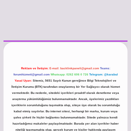
/www.betexper.xyz/
betci.co
betci giriş
hiltonbet güncel giriş
Reklam ve İletişim:
E-mail:
backlinkpaneli@gmail.com
Teams:
forumhizmeti@gmail.com
Whatsapp: 0262 606 0 726
Telegram: @karabul
Yasal Uyarı:
Sitemiz, 5651 Sayılı Kanun gereğince Bilgi Teknolojileri ve
İletişim Kurumu (BTK) tarafından onaylanmış bir Yer Sağlayıcı olarak hizmet
vermektedir. Bu nedenle, sitedeki içerikleri proaktif olarak denetleme veya
araştırma yükümlülüğümüz bulunmamaktadır. Ancak, üyelerimiz yazdıkları
içeriklerin sorumluluğunu taşımakta olup, siteye üye olarak bu sorumluluğu
kabul etmiş sayılırlar. Bu internet sitesi, herhangi bir marka, kurum veya
şahıs şirketi ile hiçbir bağlantısı bulunmamaktadır. Sitede yalnızca kendi
hazırladığımız makaleler paylaşılmaktadır. Burada yer alan içerikler haber
niteliği taşımamakta olup, gerçek kurum ve kişiler hakkında paylaşım