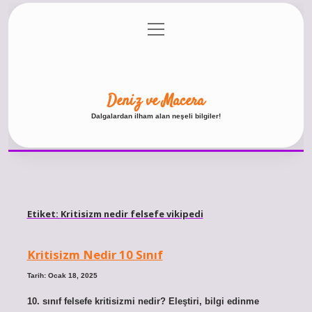
menüyü
Anasayfa
Gizlilik Politikası
Yasal Uyarı
aç
Hakkımızda
Deniz ve Macera
Dalgalardan ilham alan neşeli bilgiler!
Etiket:
Kritisizm nedir felsefe vikipedi
Kritisizm Nedir 10 Sınıf
Tarih: Ocak 18, 2025
10. sınıf felsefe kritisizmi nedir? Eleştiri, bilgi edinme