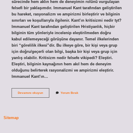
sürecinde hem aklın hem de deneyimin rolünü vurgulayan
felsefi bir yaklaşımdır. Immanuel Kant tarafından geliştirilen
bu hareket, rasyonalizm ve ampirizmi birleştirir ve bilginin
sınırları ve koşullarıyla ilgilenir. Kant’ın kritisizmi nedir tyt?
Immanuel Kant tarafından geliştirilen Hristiyanlık, hiçbir
bilginin tüm yönleriyle incelenip eleştirilmeden doğru
kabul edilemeyeceği görüşüne dayanır. Temel ilkelerinden
biri “görelilik ilkesi”dir. Bu ilkeye göre, bir kişi veya grup
için doğru/geçerli olan bilgi, başka bir kişi veya grup için
yanlış olabilir. Kritisizm nedir felsefe vikipedi? Eleştiri.
Eleştiri, bilginin kaynağının hem akıl hem de deneyim
olduğunu belirterek rasyonalizmi ve ampirizmi eleştirir.
Immanuel Kant’ın…
Kritisizm
Devamını okuyun
Yorum Bırak
Nedir
10
Sınıf
Sitemap