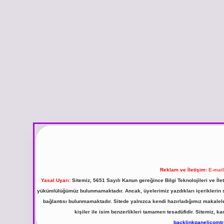
Reklam ve İletişim:
E-mai
Yasal Uyarı:
Sitemiz, 5651 Sayılı Kanun gereğince Bilgi Teknolojileri ve İl
yükümlülüğümüz bulunmamaktadır. Ancak, üyelerimiz yazdıkları içeriklerin sor
bağlantısı bulunmamaktadır. Sitede yalnızca kendi hazırladığımız makalel
kişiler ile isim benzerlikleri tamamen tesadüfidir. Sitemiz,
backlinkpanelicomt