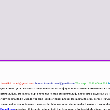
l:
backlinkpaneli@gmail.com
Teams:
forumhizmeti@gmail.com
Whatsapp: 0262 606 0 726
T
etişim Kurumu (BTK) tarafından onaylanmış bir Yer Sağlayıcı olarak hizmet vermektedir. Bu ne
umluluğunu taşımakta olup, siteye üye olarak bu sorumluluğu kabul etmiş sayılırlar. Bu inte
er paylaşılmaktadır. Burada yer alan içerikler haber niteliği taşımamakta olup, gerçek ku
 kar amacı gütmeyen ve tamamen ücretsiz bir bilgi paylaşım platformudur. Hukuka ve yasal d
r@gmail.com
adresine bildirmeniz halinde, ilgili içerikler yasal süre içerisinde sitemizden ka