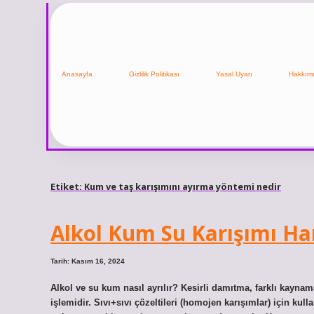
Anasayfa
Gizlilik Politikası
Yasal Uyarı
Hakkım
Etiket:
Kum ve taş karışımını ayırma yöntemi nedir
Alkol Kum Su Karışımı Ha
Tarih: Kasım 16, 2024
Alkol ve su kum nasıl ayrılır? Kesirli damıtma, farklı kayna
işlemidir. Sıvı+sıvı çözeltileri (homojen karışımlar) için kul