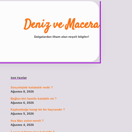
Deniz ve Macera
Dalgalardan ilham alan neşeli bilgiler!
Sidebar
ilbet
vdcasino giriş sitesi
vdcasino güncel giriş
https://www.betexper.xyz/
Son Yazılar
Sosyolojide kalabalık nedir ?
Ağustos 8, 2026
Bağlan biri hamile kalabilir mi ?
Ağustos 6, 2026
Kaplumbağa hangi tür bir hayvandır ?
Ağustos 5, 2026
Ava Max aslen nereli ?
Ağustos 4, 2026
1 saat at binme kaç kaloridir ?