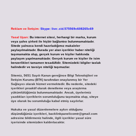
Reklam ve İletişim:
Skype: live:.cid.575569c608265c69
Yasal Uyarı:
Bu internet sitesi, herhangi bir marka, kurum
veya şahıs şirketi ile hiçbir bağlantısı bulunmamaktadır.
Sitede yalnızca kendi hazırladığımız makaleler
paylaşılmaktadır. Burada yer alan içerikler haber niteliği
taşımamakta olup, gerçek kurum ve kişiler hakkında
paylaşım yapılmamaktadır. Gerçek kurum ve kişiler ile isim
benzerlikleri tamamen tesadüfidir. Sitemizdeki bilgiler taslak
halindedir ve tavsiye niteliği taşımazlar.
Sitemiz, 5651 Sayılı Kanun gereğince Bilgi Teknolojileri ve
İletişim Kurumu (BTK) tarafından onaylanmış bir Yer
Sağlayıcı olarak hizmet vermektedir. Bu nedenle, sitedeki
içerikleri proaktif olarak denetleme veya araştırma
yükümlülüğümüz bulunmamaktadır. Ancak, üyelerimiz
yazdıkları içeriklerin sorumluluğunu taşımakta olup, siteye
üye olarak bu sorumluluğu kabul etmiş sayılırlar.
Hukuka ve yasal düzenlemelere aykırı olduğunu
düşündüğünüz içerikleri,
backlinkpanelicomtr@gmail.com
adresine bildirmeniz halinde, ilgili içerikler yasal süre
içerisinde sitemizden kaldırılacaktır.