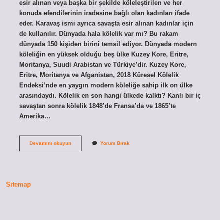
esir alınan veya başka bir şekilde köleleştirilen ve her
konuda efendilerinin iradesine bağlı olan kadınları ifade
eder. Karavaş ismi ayrıca savaşta esir alınan kadınlar için
de kullanılır. Dünyada hala kölelik var mı? Bu rakam
dünyada 150 kişiden birini temsil ediyor. Dünyada modern
köleliğin en yüksek olduğu beş ülke Kuzey Kore, Eritre,
Moritanya, Suudi Arabistan ve Türkiye’dir. Kuzey Kore,
Eritre, Moritanya ve Afganistan, 2018 Küresel Kölelik
Endeksi’nde en yaygın modern köleliğe sahip ilk on ülke
arasındaydı. Kölelik en son hangi ülkede kalktı? Kanlı bir iç
savaştan sonra kölelik 1848’de Fransa’da ve 1865’te
Amerika…
Kuranda
Devamını okuyun
Yorum Bırak
Kölelik
Var
Mı
Sitemap