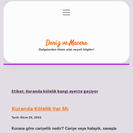
menüyü
Anasayfa
Gizlilik Politikası
Yasal Uyarı
aç
Hakkımızda
Deniz ve Macera
Dalgalardan ilham alan neşeli bilgiler!
Etiket:
Kuranda kölelik hangi ayette geçiyor
Kuranda Kölelik Var Mı
Tarih: Ekim 20, 2024
Kurana göre cariyelik nedir? Cariye veya halayik, savaşta