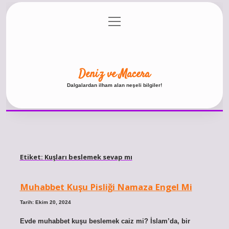
menüyü
Anasayfa
Gizlilik Politikası
Yasal Uyarı
aç
Hakkımızda
Deniz ve Macera
Dalgalardan ilham alan neşeli bilgiler!
Etiket:
Kuşları beslemek sevap mı
Muhabbet Kuşu Pisliği Namaza Engel Mi
Tarih: Ekim 20, 2024
Evde muhabbet kuşu beslemek caiz mi? İslam’da, bir