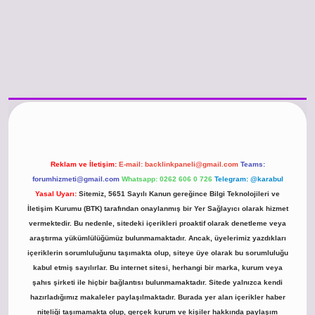
/www.betexper.xyz/
betci.co
betci giriş
hiltonbet güncel giriş
Reklam ve İletişim:
E-mail:
backlinkpaneli@gmail.com
Teams:
forumhizmeti@gmail.com
Whatsapp: 0262 606 0 726
Telegram: @karabul
Yasal Uyarı:
Sitemiz, 5651 Sayılı Kanun gereğince Bilgi Teknolojileri ve
İletişim Kurumu (BTK) tarafından onaylanmış bir Yer Sağlayıcı olarak hizmet
vermektedir. Bu nedenle, sitedeki içerikleri proaktif olarak denetleme veya
araştırma yükümlülüğümüz bulunmamaktadır. Ancak, üyelerimiz yazdıkları
içeriklerin sorumluluğunu taşımakta olup, siteye üye olarak bu sorumluluğu
kabul etmiş sayılırlar. Bu internet sitesi, herhangi bir marka, kurum veya
şahıs şirketi ile hiçbir bağlantısı bulunmamaktadır. Sitede yalnızca kendi
hazırladığımız makaleler paylaşılmaktadır. Burada yer alan içerikler haber
niteliği taşımamakta olup, gerçek kurum ve kişiler hakkında paylaşım