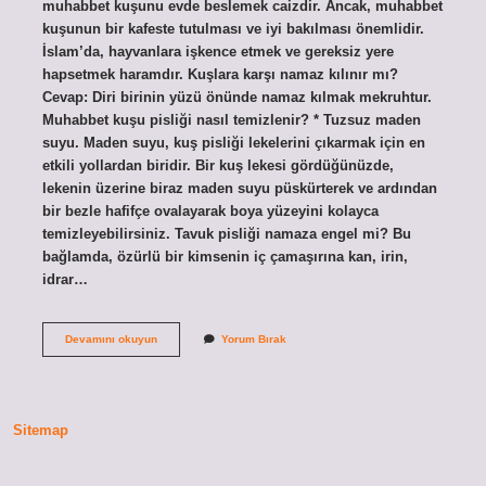
muhabbet kuşunu evde beslemek caizdir. Ancak, muhabbet
kuşunun bir kafeste tutulması ve iyi bakılması önemlidir.
İslam’da, hayvanlara işkence etmek ve gereksiz yere
hapsetmek haramdır. Kuşlara karşı namaz kılınır mı?
Cevap: Diri birinin yüzü önünde namaz kılmak mekruhtur.
Muhabbet kuşu pisliği nasıl temizlenir? * Tuzsuz maden
suyu. Maden suyu, kuş pisliği lekelerini çıkarmak için en
etkili yollardan biridir. Bir kuş lekesi gördüğünüzde,
lekenin üzerine biraz maden suyu püskürterek ve ardından
bir bezle hafifçe ovalayarak boya yüzeyini kolayca
temizleyebilirsiniz. Tavuk pisliği namaza engel mi? Bu
bağlamda, özürlü bir kimsenin iç çamaşırına kan, irin,
idrar…
Muhabbet
Devamını okuyun
Yorum Bırak
Kuşu
Pisliği
Namaza
Engel
Mi
Sitemap