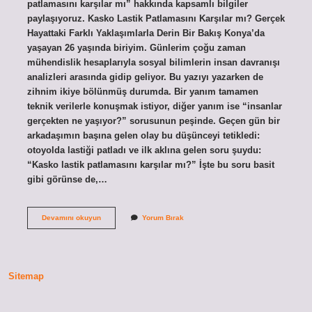
patlamasını karşılar mı” hakkında kapsamlı bilgiler
paylaşıyoruz. Kasko Lastik Patlamasını Karşılar mı? Gerçek
Hayattaki Farklı Yaklaşımlarla Derin Bir Bakış Konya’da
yaşayan 26 yaşında biriyim. Günlerim çoğu zaman
mühendislik hesaplarıyla sosyal bilimlerin insan davranışı
analizleri arasında gidip geliyor. Bu yazıyı yazarken de
zihnim ikiye bölünmüş durumda. Bir yanım tamamen
teknik verilerle konuşmak istiyor, diğer yanım ise “insanlar
gerçekten ne yaşıyor?” sorusunun peşinde. Geçen gün bir
arkadaşımın başına gelen olay bu düşünceyi tetikledi:
otoyolda lastiği patladı ve ilk aklına gelen soru şuydu:
“Kasko lastik patlamasını karşılar mı?” İşte bu soru basit
gibi görünse de,…
Kasko
Devamını okuyun
Yorum Bırak
lastik
patlamasını
karşılar
mı
?
Sitemap