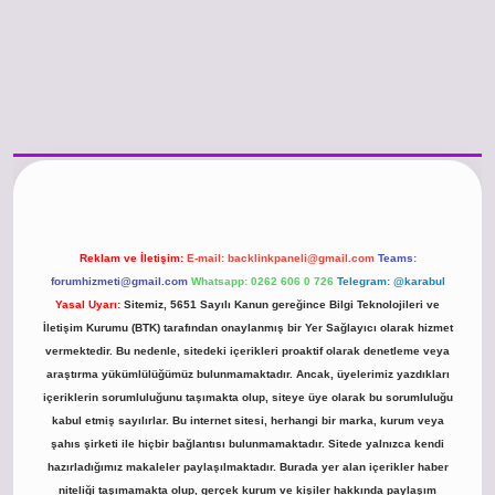
/www.betexper.xyz/
betci.co
betci giriş
hiltonbet güncel giriş
Reklam ve İletişim:
E-mail:
backlinkpaneli@gmail.com
Teams:
forumhizmeti@gmail.com
Whatsapp: 0262 606 0 726
Telegram: @karabul
Yasal Uyarı:
Sitemiz, 5651 Sayılı Kanun gereğince Bilgi Teknolojileri ve
İletişim Kurumu (BTK) tarafından onaylanmış bir Yer Sağlayıcı olarak hizmet
vermektedir. Bu nedenle, sitedeki içerikleri proaktif olarak denetleme veya
araştırma yükümlülüğümüz bulunmamaktadır. Ancak, üyelerimiz yazdıkları
içeriklerin sorumluluğunu taşımakta olup, siteye üye olarak bu sorumluluğu
kabul etmiş sayılırlar. Bu internet sitesi, herhangi bir marka, kurum veya
şahıs şirketi ile hiçbir bağlantısı bulunmamaktadır. Sitede yalnızca kendi
hazırladığımız makaleler paylaşılmaktadır. Burada yer alan içerikler haber
niteliği taşımamakta olup, gerçek kurum ve kişiler hakkında paylaşım