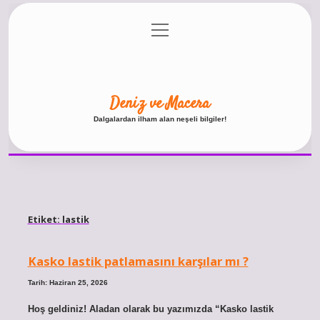
menüyü
Anasayfa
Gizlilik Politikası
Yasal Uyarı
aç
Hakkımızda
Deniz ve Macera
Dalgalardan ilham alan neşeli bilgiler!
Etiket:
lastik
Kasko lastik patlamasını karşılar mı ?
Tarih: Haziran 25, 2026
Hoş geldiniz! Aladan olarak bu yazımızda “Kasko lastik