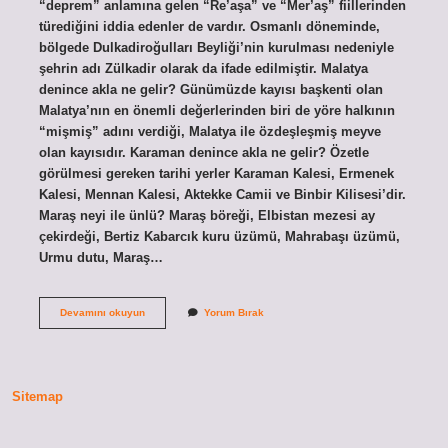
“deprem” anlamına gelen “Re’aşa” ve “Mer’aş” fiillerinden
türediğini iddia edenler de vardır. Osmanlı döneminde,
bölgede Dulkadiroğulları Beyliği’nin kurulması nedeniyle
şehrin adı Zülkadir olarak da ifade edilmiştir. Malatya
denince akla ne gelir? Günümüzde kayısı başkenti olan
Malatya’nın en önemli değerlerinden biri de yöre halkının
“mişmiş” adını verdiği, Malatya ile özdeşleşmiş meyve
olan kayısıdır. Karaman denince akla ne gelir? Özetle
görülmesi gereken tarihi yerler Karaman Kalesi, Ermenek
Kalesi, Mennan Kalesi, Aktekke Camii ve Binbir Kilisesi’dir.
Maraş neyi ile ünlü? Maraş böreği, Elbistan mezesi ay
çekirdeği, Bertiz Kabarcık kuru üzümü, Mahrabaşı üzümü,
Urmu dutu, Maraş…
Maraş
Devamını okuyun
Yorum Bırak
Denince
Akla
Ne
Gelir
Sitemap