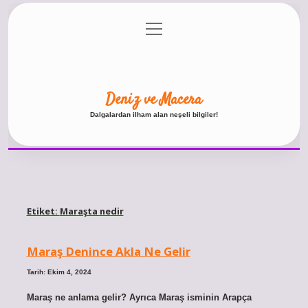
menüyü
Anasayfa
Gizlilik Politikası
Yasal Uyarı
aç
Hakkımızda
Deniz ve Macera
Dalgalardan ilham alan neşeli bilgiler!
Etiket:
Maraşta nedir
Maraş Denince Akla Ne Gelir
Tarih: Ekim 4, 2024
Maraş ne anlama gelir? Ayrıca Maraş isminin Arapça