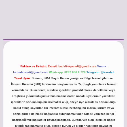
o güncel giriş
https://www.betexper.xyz/
betci.co
betci giriş
hiltonbet günce
Reklam ve İletişim:
E-mail:
backlinkpaneli@gmail.com
Teams:
forumhizmeti@gmail.com
Whatsapp: 0262 606 0 726
Telegram: @karabul
Yasal Uyarı:
Sitemiz, 5651 Sayılı Kanun gereğince Bilgi Teknolojileri ve
İletişim Kurumu (BTK) tarafından onaylanmış bir Yer Sağlayıcı olarak hizmet
vermektedir. Bu nedenle, sitedeki içerikleri proaktif olarak denetleme veya
araştırma yükümlülüğümüz bulunmamaktadır. Ancak, üyelerimiz yazdıkları
içeriklerin sorumluluğunu taşımakta olup, siteye üye olarak bu sorumluluğu
kabul etmiş sayılırlar. Bu internet sitesi, herhangi bir marka, kurum veya
şahıs şirketi ile hiçbir bağlantısı bulunmamaktadır. Sitede yalnızca kendi
hazırladığımız makaleler paylaşılmaktadır. Burada yer alan içerikler haber
niteliği taşımamakta olup, gerçek kurum ve kişiler hakkında paylaşım