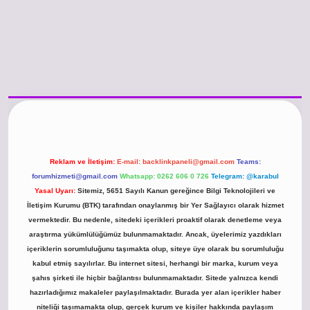
www.betexper.xyz/
betci.co
betci giriş
hiltonbet güncel giriş
Reklam ve İletişim:
E-mail:
backlinkpaneli@gmail.com
Teams:
forumhizmeti@gmail.com
Whatsapp: 0262 606 0 726
Telegram: @karabul
Yasal Uyarı:
Sitemiz, 5651 Sayılı Kanun gereğince Bilgi Teknolojileri ve
İletişim Kurumu (BTK) tarafından onaylanmış bir Yer Sağlayıcı olarak hizmet
vermektedir. Bu nedenle, sitedeki içerikleri proaktif olarak denetleme veya
araştırma yükümlülüğümüz bulunmamaktadır. Ancak, üyelerimiz yazdıkları
içeriklerin sorumluluğunu taşımakta olup, siteye üye olarak bu sorumluluğu
kabul etmiş sayılırlar. Bu internet sitesi, herhangi bir marka, kurum veya
şahıs şirketi ile hiçbir bağlantısı bulunmamaktadır. Sitede yalnızca kendi
hazırladığımız makaleler paylaşılmaktadır. Burada yer alan içerikler haber
niteliği taşımamakta olup, gerçek kurum ve kişiler hakkında paylaşım