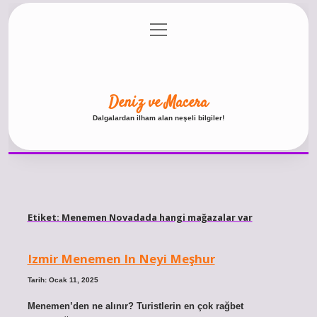
menüyü
Anasayfa
Gizlilik Politikası
Yasal Uyarı
aç
Hakkımızda
Deniz ve Macera
Dalgalardan ilham alan neşeli bilgiler!
Etiket:
Menemen Novadada hangi mağazalar var
Izmir Menemen In Neyi Meşhur
Tarih: Ocak 11, 2025
Menemen’den ne alınır? Turistlerin en çok rağbet