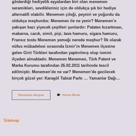
gösterdiği hediyelik eşyalardan biri olan menemen
seramikleri, sevdikleriniz için de oldukça şık bir hediye
alternatifi olabilir. Menemen çileği, peyniri ve yoğurdu da
oldukça meşhurdur. Menemen ile ne yenir? Menemen’e
yakışan bazı yiyecek çeşitleri şunlardır: Patates kızartması,
makarna, cacık, simit, pişi, tava hamuru, sigara hamuru,
Fransız tostu Menemen yemeği nerede meşhur? İlk olarak
nüfus mübadelesi sırasında İzmir’in Menemen ilçesine
gelen Girit Türkleri tarafından yaptırılmış olup ismini
ilçeden almaktadır. Menemen Menemen, Türk Patent ve
Marka Kurumu tarafından 26.02.2011 tarihinde tescil
edilmiştir. Menemen’de ne var? Menemen’de gezilecek
birçok güzel yer: Karagöl Tabiat Parkı … Yamanlar Dağı…
Izmir
Devamını okuyun
Yorum Bırak
Menemen
In
Neyi
Meşhur
Sitemap