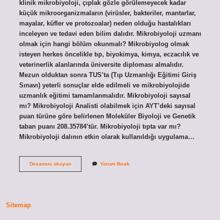
klinik mikrobiyoloji, çıplak gözle görülemeyecek kadar
küçük mikroorganizmaların (virüsler, bakteriler, mantarlar,
mayalar, küfler ve protozoalar) neden olduğu hastalıkları
inceleyen ve tedavi eden bilim dalıdır. Mikrobiyoloji uzmanı
olmak için hangi bölüm okunmalı? Mikrobiyolog olmak
isteyen herkes öncelikle tıp, biyokimya, kimya, eczacılık ve
veterinerlik alanlarında üniversite diploması almalıdır.
Mezun olduktan sonra TUS’ta (Tıp Uzmanlığı Eğitimi Giriş
Sınavı) yeterli sonuçlar elde edilmeli ve mikrobiyolojide
uzmanlık eğitimi tamamlanmalıdır. Mikrobiyoloji sayısal
mı? Mikrobiyoloji Analisti olabilmek için AYT’deki sayısal
puan türüne göre belirlenen Moleküler Biyoloji ve Genetik
taban puanı 208.35784’tür. Mikrobiyoloji tıpta var mı?
Mikrobiyoloji dalının etkin olarak kullanıldığı uygulama…
Mikrobiyoloji
Devamını okuyun
Yorum Bırak
Hangi
Fakülte
Sitemap