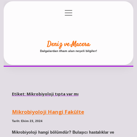
menüyü
Anasayfa
Gizlilik Politikası
Yasal Uyarı
aç
Hakkımızda
Deniz ve Macera
Dalgalardan ilham alan neşeli bilgiler!
Etiket:
Mikrobiyoloji tıpta var mı
Mikrobiyoloji Hangi Fakülte
Tarih: Ekim 23, 2024
Mikrobiyoloji hangi bölümdür? Bulaşıcı hastalıklar ve