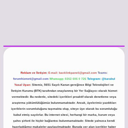
no güncel giriş
https://www.betexper.xyz/
betci.co
betci giriş
hiltonbet günc
Reklam ve İletişim:
E-mail:
backlinkpaneli@gmail.com
Teams:
forumhizmeti@gmail.com
Whatsapp: 0262 606 0 726
Telegram: @karabul
Yasal Uyarı:
Sitemiz, 5651 Sayılı Kanun gereğince Bilgi Teknolojileri ve
İletişim Kurumu (BTK) tarafından onaylanmış bir Yer Sağlayıcı olarak hizmet
vermektedir. Bu nedenle, sitedeki içerikleri proaktif olarak denetleme veya
araştırma yükümlülüğümüz bulunmamaktadır. Ancak, üyelerimiz yazdıkları
içeriklerin sorumluluğunu taşımakta olup, siteye üye olarak bu sorumluluğu
kabul etmiş sayılırlar. Bu internet sitesi, herhangi bir marka, kurum veya
şahıs şirketi ile hiçbir bağlantısı bulunmamaktadır. Sitede yalnızca kendi
hazırladığımız makaleler paylaşılmaktadır. Burada yer alan içerikler haber