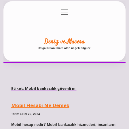
menüyü
Anasayfa
Gizlilik Politikası
Yasal Uyarı
aç
Hakkımızda
Deniz ve Macera
Dalgalardan ilham alan neşeli bilgiler!
Etiket:
Mobil bankacılık güvenli mi
Mobil Hesabı Ne Demek
Tarih: Ekim 26, 2024
Mobil hesap nedir? Mobil bankacılık hizmetleri, insanların