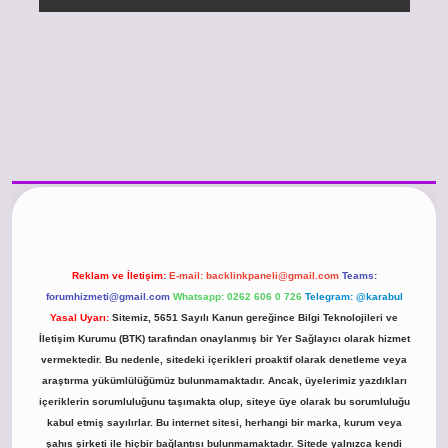
/www.betexper.xyz/
betci.co
betci giriş
hiltonbet güncel giriş
Reklam ve İletişim:
E-mail:
backlinkpaneli@gmail.com
Teams:
forumhizmeti@gmail.com
Whatsapp: 0262 606 0 726
Telegram: @karabul
Yasal Uyarı:
Sitemiz, 5651 Sayılı Kanun gereğince Bilgi Teknolojileri ve
İletişim Kurumu (BTK) tarafından onaylanmış bir Yer Sağlayıcı olarak hizmet
vermektedir. Bu nedenle, sitedeki içerikleri proaktif olarak denetleme veya
araştırma yükümlülüğümüz bulunmamaktadır. Ancak, üyelerimiz yazdıkları
içeriklerin sorumluluğunu taşımakta olup, siteye üye olarak bu sorumluluğu
kabul etmiş sayılırlar. Bu internet sitesi, herhangi bir marka, kurum veya
şahıs şirketi ile hiçbir bağlantısı bulunmamaktadır. Sitede yalnızca kendi