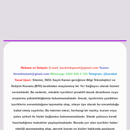
/www.betexper.xyz/
betci.co
betci giriş
hiltonbet güncel giriş
Reklam ve İletişim:
E-mail:
backlinkpaneli@gmail.com
Teams:
forumhizmeti@gmail.com
Whatsapp: 0262 606 0 726
Telegram: @karabul
Yasal Uyarı:
Sitemiz, 5651 Sayılı Kanun gereğince Bilgi Teknolojileri ve
İletişim Kurumu (BTK) tarafından onaylanmış bir Yer Sağlayıcı olarak hizmet
vermektedir. Bu nedenle, sitedeki içerikleri proaktif olarak denetleme veya
araştırma yükümlülüğümüz bulunmamaktadır. Ancak, üyelerimiz yazdıkları
içeriklerin sorumluluğunu taşımakta olup, siteye üye olarak bu sorumluluğu
kabul etmiş sayılırlar. Bu internet sitesi, herhangi bir marka, kurum veya
şahıs şirketi ile hiçbir bağlantısı bulunmamaktadır. Sitede yalnızca kendi
hazırladığımız makaleler paylaşılmaktadır. Burada yer alan içerikler haber
niteliği taşımamakta olup, gerçek kurum ve kişiler hakkında paylaşım