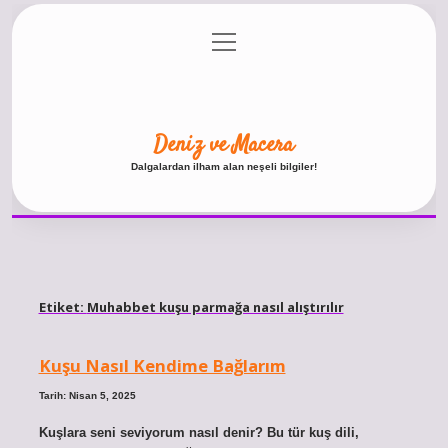
menüyü
Anasayfa
Gizlilik Politikası
Yasal Uyarı
aç
Hakkımızda
Deniz ve Macera
Dalgalardan ilham alan neşeli bilgiler!
Etiket:
Muhabbet kuşu parmağa nasıl alıştırılır
Kuşu Nasıl Kendime Bağlarım
Tarih: Nisan 5, 2025
Kuşlara seni seviyorum nasıl denir? Bu tür kuş dili,