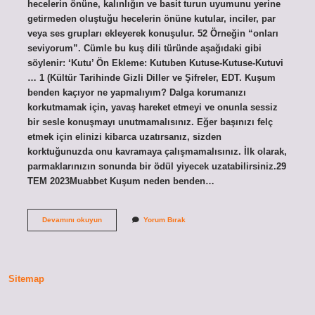
hecelerin önüne, kalınlığın ve basit turun uyumunu yerine
getirmeden oluştuğu hecelerin önüne kutular, inciler, par
veya ses grupları ekleyerek konuşulur. 52 Örneğin “onları
seviyorum”. Cümle bu kuş dili türünde aşağıdaki gibi
söylenir: ‘Kutu’ Ön Ekleme: Kutuben Kutuse-Kutuse-Kutuvi
… 1 (Kültür Tarihinde Gizli Diller ve Şifreler, EDT. Kuşum
benden kaçıyor ne yapmalıyım? Dalga korumanızı
korkutmamak için, yavaş hareket etmeyi ve onunla sessiz
bir sesle konuşmayı unutmamalısınız. Eğer başınızı felç
etmek için elinizi kibarca uzatırsanız, sizden
korktuğunuzda onu kavramaya çalışmamalısınız. İlk olarak,
parmaklarınızın sonunda bir ödül yiyecek uzatabilirsiniz.29
TEM 2023Muabbet Kuşum neden benden…
Kuşu
Devamını okuyun
Yorum Bırak
Nasıl
Kendime
Bağlarım
Sitemap