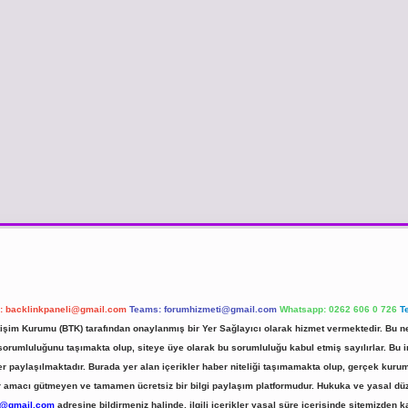
l:
backlinkpaneli@gmail.com
Teams:
forumhizmeti@gmail.com
Whatsapp: 0262 606 0 726
T
etişim Kurumu (BTK) tarafından onaylanmış bir Yer Sağlayıcı olarak hizmet vermektedir. Bu ne
umluluğunu taşımakta olup, siteye üye olarak bu sorumluluğu kabul etmiş sayılırlar. Bu inte
er paylaşılmaktadır. Burada yer alan içerikler haber niteliği taşımamakta olup, gerçek ku
 kar amacı gütmeyen ve tamamen ücretsiz bir bilgi paylaşım platformudur. Hukuka ve yasal d
r@gmail.com
adresine bildirmeniz halinde, ilgili içerikler yasal süre içerisinde sitemizden ka