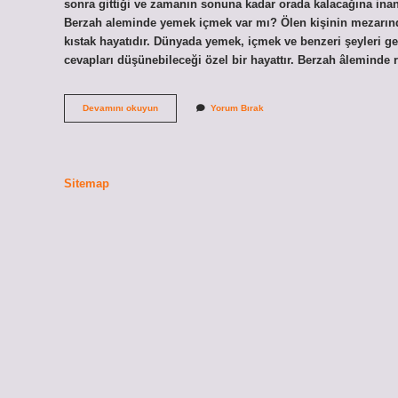
sonra gittiği ve zamanın sonuna kadar orada kalacağına inanıl
Berzah aleminde yemek içmek var mı? Ölen kişinin mezarında
kıstak hayatıdır. Dünyada yemek, içmek ve benzeri şeyleri gere
cevapları düşünebileceği özel bir hayattır. Berzah âleminde
Berzah
Devamını okuyun
Yorum Bırak
Aleminde
Ruhlar
Yemek
Yer
Mi
Sitemap