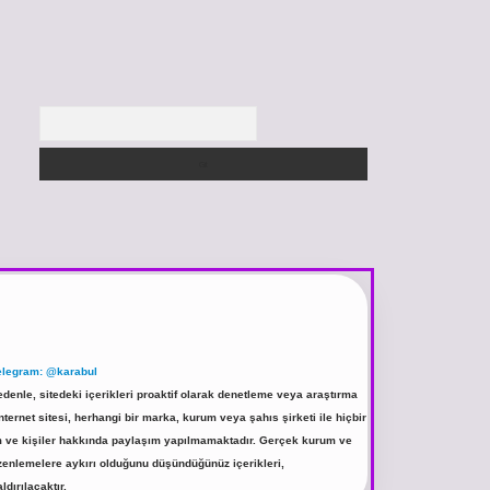
Arama
elegram: @karabul
denle, sitedeki içerikleri proaktif olarak denetleme veya araştırma
rnet sitesi, herhangi bir marka, kurum veya şahıs şirketi ile hiçbir
rum ve kişiler hakkında paylaşım yapılmamaktadır. Gerçek kurum ve
üzenlemelere aykırı olduğunu düşündüğünüz içerikleri,
ldırılacaktır.