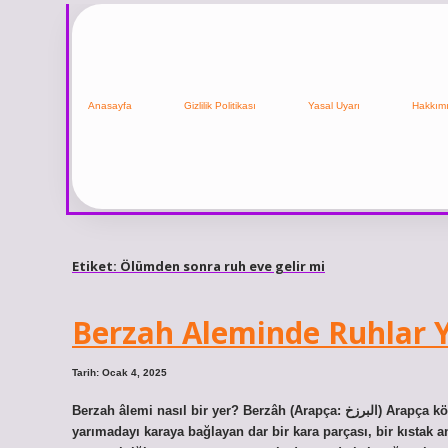
Anasayfa
Gizlilik Politikası
Yasal Uyarı
Hakkım
Etiket:
Ölümden sonra ruh eve gelir mi
Berzah Aleminde Ruhlar 
Tarih: Ocak 4, 2025
Berzah âlemi nasıl bir yer? Berzâh (Arapça: البرزخ) Arapça kökenli bir kelimedir ve coğrafyada, iki tarafında su bulunan, bir
yarımadayı karaya bağlayan dar bir kara parçası, bir kıstak a