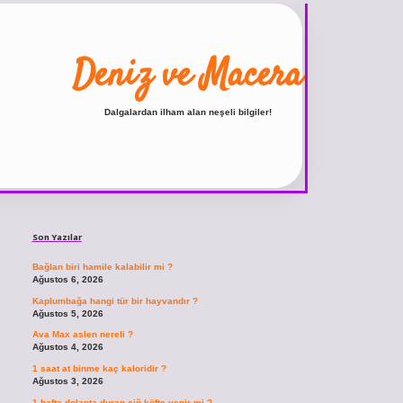
Deniz ve Macera
Dalgalardan ilham alan neşeli bilgiler!
Sidebar
ilbet
vdcasino giriş sitesi
vdcasino güncel giriş
https://www.betexp
Son Yazılar
Bağlan biri hamile kalabilir mi ?
Ağustos 6, 2026
Kaplumbağa hangi tür bir hayvandır ?
Ağustos 5, 2026
Ava Max aslen nereli ?
Ağustos 4, 2026
1 saat at binme kaç kaloridir ?
Ağustos 3, 2026
1 hafta dolapta duran çiğ köfte yenir mi ?