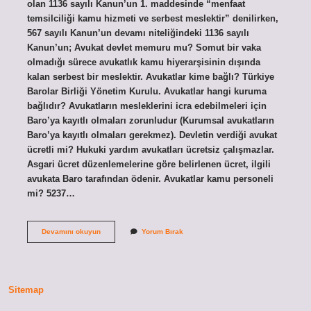
olan 1136 sayılı Kanun’un 1. maddesinde “menfaat
temsilciliği kamu hizmeti ve serbest meslektir” denilirken,
567 sayılı Kanun’un devamı niteliğindeki 1136 sayılı
Kanun’un; Avukat devlet memuru mu? Somut bir vaka
olmadığı sürece avukatlık kamu hiyerarşisinin dışında
kalan serbest bir meslektir. Avukatlar kime bağlı? Türkiye
Barolar Birliği Yönetim Kurulu. Avukatlar hangi kuruma
bağlıdır? Avukatların mesleklerini icra edebilmeleri için
Baro’ya kayıtlı olmaları zorunludur (Kurumsal avukatların
Baro’ya kayıtlı olmaları gerekmez). Devletin verdiği avukat
ücretli mi? Hukuki yardım avukatları ücretsiz çalışmazlar.
Asgari ücret düzenlemelerine göre belirlenen ücret, ilgili
avukata Baro tarafından ödenir. Avukatlar kamu personeli
mi? 5237…
Avukat
Devamını okuyun
Yorum Bırak
Devlete
Bağlı
Mıdır
Sitemap