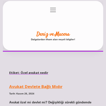
menüyü
Anasayfa
Gizlilik Politikası
Yasal Uyarı
aç
Hakkımızda
Deniz ve Macera
Dalgalardan ilham alan neşeli bilgiler!
Etiket:
Özel avukat nedir
Avukat Devlete Bağlı Mıdır
Tarih: Kasım 26, 2024
Avukat özel mi devlet mi? Değişikliği sürekli gündemde