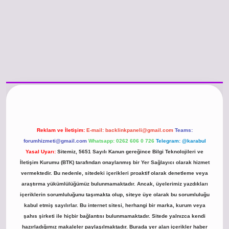
tps://www.betexper.xyz/
betci.co
betci giriş
hiltonbet güncel giriş
Reklam ve İletişim:
E-mail:
backlinkpaneli@gmail.com
Teams:
forumhizmeti@gmail.com
Whatsapp: 0262 606 0 726
Telegram: @karabul
Yasal Uyarı:
Sitemiz, 5651 Sayılı Kanun gereğince Bilgi Teknolojileri ve
İletişim Kurumu (BTK) tarafından onaylanmış bir Yer Sağlayıcı olarak hizmet
vermektedir. Bu nedenle, sitedeki içerikleri proaktif olarak denetleme veya
araştırma yükümlülüğümüz bulunmamaktadır. Ancak, üyelerimiz yazdıkları
içeriklerin sorumluluğunu taşımakta olup, siteye üye olarak bu sorumluluğu
kabul etmiş sayılırlar. Bu internet sitesi, herhangi bir marka, kurum veya
şahıs şirketi ile hiçbir bağlantısı bulunmamaktadır. Sitede yalnızca kendi
hazırladığımız makaleler paylaşılmaktadır. Burada yer alan içerikler haber